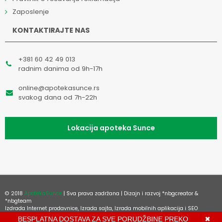
Zaposlenje
KONTAKTIRAJTE NAS
+381 60 42 49 013
radnim danima od 9h-17h
online@apotekasunce.rs
svakog dana od 7h-22h
Lokacija apoteka Sunce
© 2018
ApotekaSunce
| Sva prava zadržana | Dizajn i razvoj
*nbgcreator
&
*nbgteam
Izdrada Internet prodavnice
,
Izrada sajta
,
Izrada mobilnih aplikacija
i
SEO
optimizacija sajta
BESPLATNA DOSTAVA ZA SVE PORUDŽBINE PREKO
✖