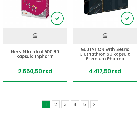
GLUTATION with Setria
NervIN kontrol 600 30
Gluthathion 30 kapsula
kapsula Inpharm
Premium Pharma
2.650,
50
rsd
4.417,
50
rsd
1
2
3
4
5