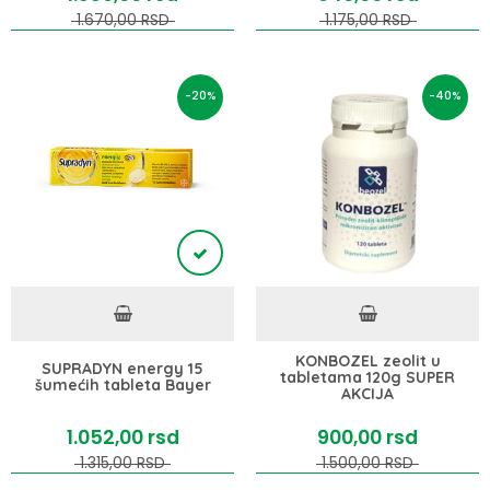
1.670,
00
RSD
1.175,
00
RSD
-20%
-40%
KONBOZEL zeolit u
SUPRADYN energy 15
tabletama 120g SUPER
šumećih tableta Bayer
AKCIJA
1.052,
00
rsd
900,
00
rsd
1.315,
00
RSD
1.500,
00
RSD