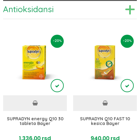
Antioksidansi
-20%
-20%
SUPRADYN energy Q10 30
SUPRADYN Q10 FAST 10
tableta Bayer
kesica Bayer
1.336,
00
rsd
940,
00
rsd