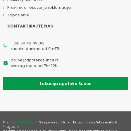
Pravilnik o rešavanju reklamacija
Zaposlenje
KONTAKTIRAJTE NAS
+381 60 42 49 013
radnim danima od 9h-17h
online@apotekasunce.rs
svakog dana od 7h-22h
Lokacija apoteka Sunce
© 2018
ApotekaSunce
| Sva prava zadržana | Dizajn i razvoj
*nbgcreator
&
*nbgteam