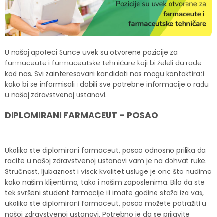
U našoj apoteci Sunce uvek su otvorene pozicije za
farmaceute i farmaceutske tehničare koji bi želeli da rade
kod nas. Svi zainteresovani kandidati nas mogu kontaktirati
kako bi se informisali i dobili sve potrebne informacije o radu
u našoj zdravstvenoj ustanovi.
DIPLOMIRANI FARMACEUT – POSAO
Ukoliko ste diplomirani farmaceut, posao odnosno prilika da
radite u našoj zdravstvenoj ustanovi vam je na dohvat ruke.
Stručnost, ljubaznost i visok kvalitet usluge je ono što nudimo
kako našim klijentima, tako i našim zaposlenima. Bilo da ste
tek svršeni student farmacije ili imate godine staža iza vas,
ukoliko ste diplomirani farmaceut, posao možete potražiti u
našoj zdravstvenoj ustanovi. Potrebno je da se prijavite