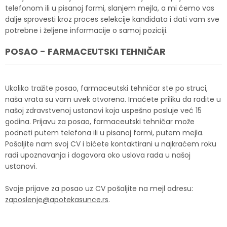
telefonom ili u pisanoj formi, slanjem mejla, a mi ćemo vas
dalje sprovesti kroz proces selekcije kandidata i dati vam sve
potrebne i željene informacije o samoj poziciji.
POSAO - FARMACEUTSKI TEHNIČAR
Ukoliko tražite posao, farmaceutski tehničar ste po struci,
naša vrata su vam uvek otvorena. Imaćete priliku da radite u
našoj zdravstvenoj ustanovi koja uspešno posluje već 15
godina. Prijavu za posao, farmaceutski tehničar može
podneti putem telefona ili u pisanoj formi, putem mejla.
Pošaljite nam svoj CV i bićete kontaktirani u najkraćem roku
radi upoznavanja i dogovora oko uslova rada u našoj
ustanovi.
Svoje prijave za posao uz CV pošaljite na mejl adresu:
zaposlenje@apotekasunce.rs
.