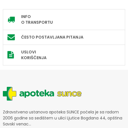
INFO
O TRANSPORTU
ČESTO POSTAVLJANA PITANJA
USLOVI
KORIŠĆENJA
Zdravstvena ustanova apoteka SUNCE počela je sa radom
2006 godine sa sedištem u ulici Ljutice Bogdana 44, opština
Savski venac...