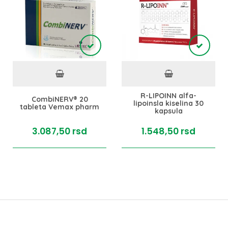
R-LIPOINN alfa-
CombiNERV® 20
lipoinsla kiselina 30
tableta Vemax pharm
kapsula
3.087,
50
rsd
1.548,
50
rsd