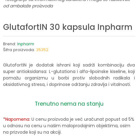
od ambalaže proizvoda
GlutafortIN 30 kapsula Inpharm
Brend:
Inpharm
Šifra proizvoda:
35352
GlutafortIN je dodatak ishrani koji sadrži kombinaciju dva
super antioksidansa: L-glutationa i alfa-lipoinske kiseline, koji
pomažu organizmu u borbi protiv slobodnih radikala i
oksidativnog stresa, i doprinose održanju zdravlja i vitalnosti.
Trenutno nema na stanju
*Napomena:
U cenu proizvoda je već uračunat popust od 5%
u odnosu na cenu u našim maloprodajnim objektima, osim
na prizvode koji su na akciji.