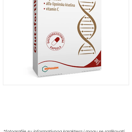
*fotografije su informativnog karaktera i mogu se razlikovati