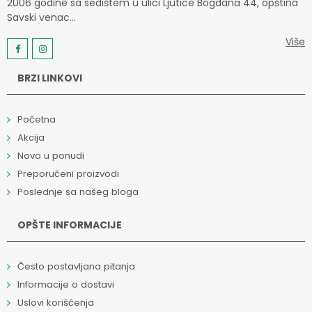
2006 godine sa sedištem u ulici Ljutice Bogdana 44, opština
Savski venac...
Više
BRZI LINKOVI
Početna
Akcija
Novo u ponudi
Preporučeni proizvodi
Poslednje sa našeg bloga
OPŠTE INFORMACIJE
Često postavljana pitanja
Informacije o dostavi
Uslovi korišćenja