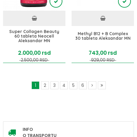
Super Collagen Beauty
Methyl B12 + B Complex
60 tableta Neocell
30 tableta Aleksandar MN
Aleksandar MN
2.000,
00
rsd
743,
00
rsd
2.500,
00
RSD
929,
00
RSD
1
2
3
4
5
6
INFO
O TRANSPORTU