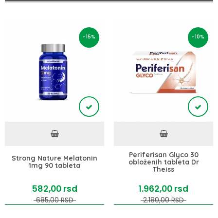
-15%
-10%
Periferisan Glyco 30
Strong Nature Melatonin
obloženih tableta Dr
1mg 90 tableta
Theiss
582,
00
rsd
1.962,
00
rsd
685,
00
RSD
2.180,
00
RSD