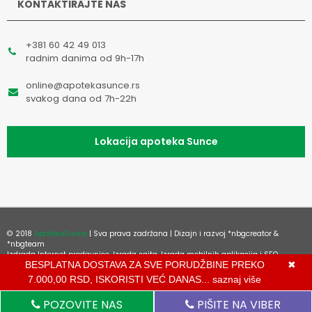
KONTAKTIRAJTE NAS
+381 60 42 49 013
radnim danima od 9h-17h
online@apotekasunce.rs
svakog dana od 7h-22h
Lokacija apoteka Sunce
© 2018
ApotekaSunce
| Sva prava zadržana | Dizajn i razvoj
*nbgcreator
&
*nbgteam
Izdrada Internet prodavnice
,
Izrada sajta
,
Izrada mobilnih aplikacija
i
SEO
BESPLATNA DOSTAVA ZA SVE PORUDŽBINE PREKO
✖
optimizacija sajta
7.000,00 RSD, ISKORISTI VEĆ DANAS...
saznaj više
POZOVITE NAS
PIŠITE NA VIBER