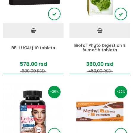
Biofar Phyto Digestion 8
BELI UGALj 10 tableta
šumećih tableta
578,
00
rsd
360,
00
rsd
680,
00
RSD
450,
00
RSD
-20%
-20%