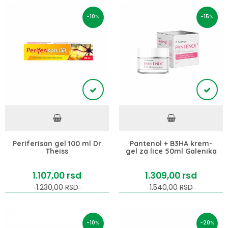
-10%
-15%
Periferisan gel 100 ml Dr
Pantenol + B3HA krem-
Theiss
gel za lice 50ml Galenika
1.107,
00
rsd
1.309,
00
rsd
1.230,
00
RSD
1.540,
00
RSD
-10%
-20%