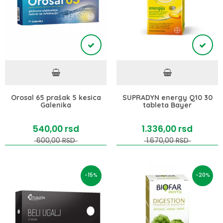
Orosal 65 prašak 5 kesica
SUPRADYN energy Q10 30
Galenika
tableta Bayer
540,
00
rsd
1.336,
00
rsd
600,
00
RSD
1.670,
00
RSD
-15%
-20%