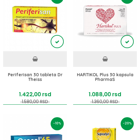
Periferisan 30 tableta Dr
HARTIKOL Plus 30 kapsula
Theiss
PharmaS
1.422,
00
rsd
1.088,
00
rsd
1.580,
00
RSD
1.360,
00
RSD
-10%
-20%