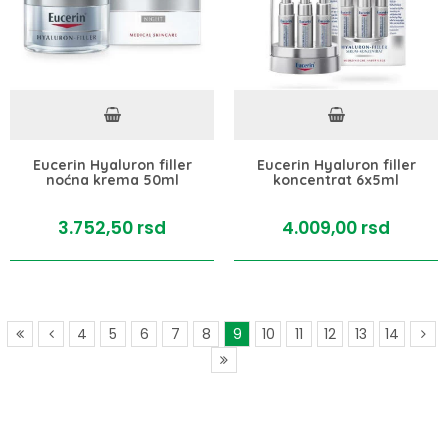
Eucerin Hyaluron filler
Eucerin Hyaluron filler
noćna krema 50ml
koncentrat 6x5ml
3.752,
50
rsd
4.009,
00
rsd
4
5
6
7
8
9
10
11
12
13
14