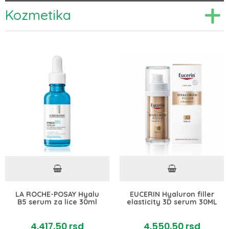
Kozmetika
LA ROCHE-POSAY Hyalu
EUCERIN Hyaluron filler
B5 serum za lice 30ml
elasticity 3D serum 30ML
4.417,
50
rsd
4.550,
50
rsd