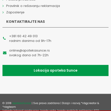
Pravilnik o rešavanju reklamacija
Zaposlenje
KONTAKTIRAJTE NAS
+381 60 42 49 013
radnim danima od 9h-17h
online@apotekasunce.rs
svakog dana od 7h-22h
Lokacija apoteka Sunce
© 2018
ApotekaSunce
| Sva prava zadržana | Dizajn i razvoj
*nbgcreator
&
*nbgteam
Izdrada Internet prodavnice
,
Izrada sajta
,
Izrada mobilnih aplikacija
i
SEO