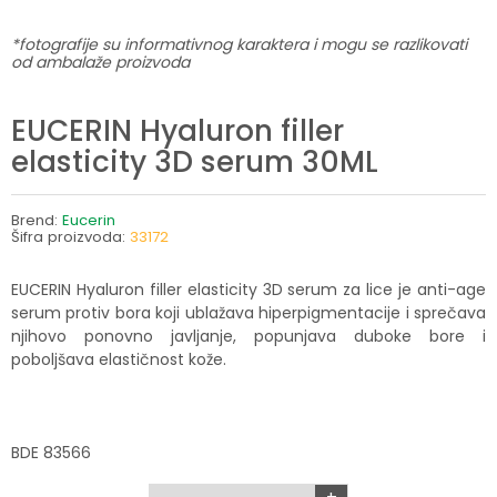
*fotografije su informativnog karaktera i mogu se razlikovati
od ambalaže proizvoda
EUCERIN Hyaluron filler
elasticity 3D serum 30ML
Brend:
Eucerin
Šifra proizvoda:
33172
EUCERIN Hyaluron filler elasticity 3D serum za lice je anti-age
serum protiv bora koji ublažava hiperpigmentacije i sprečava
njihovo ponovno javljanje, popunjava duboke bore i
poboljšava elastičnost kože.
BDE 83566
+