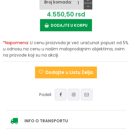
Broj komada:
-
4.550,
50
rsd
DODAJTE U KORPU
*Napomena:
U cenu proizvoda je već uračunat popust od 5%
u odnosu na cenu u našim maloprodajnim objektima, osim
na prizvode koji su na akciji.
Dodajte u Listu Želja
Podeli
INFO
O TRANSPORTU