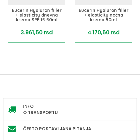
Eucerin Hyaluron filler
Eucerin Hyaluron filler
+ elasticity dnevna
+ elasticity noćna
krema SPF 15 50ml
krema 50ml
3.961,
50
rsd
4.170,
50
rsd
INFO
O TRANSPORTU
ČESTO POSTAVLJANA PITANJA