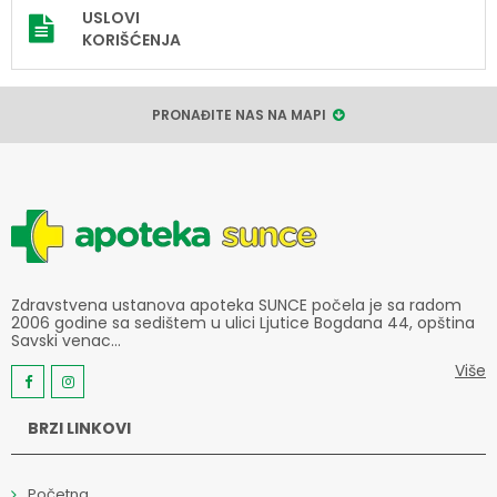
USLOVI
KORIŠĆENJA
PRONAĐITE NAS NA MAPI
Zdravstvena ustanova apoteka SUNCE počela je sa radom
2006 godine sa sedištem u ulici Ljutice Bogdana 44, opština
Savski venac...
Više
BRZI LINKOVI
Početna