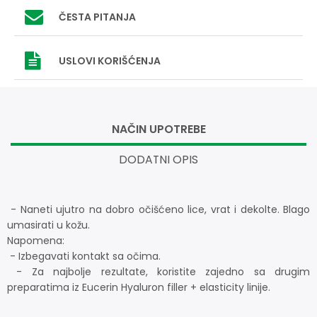
ČESTA PITANJA
USLOVI
KORIŠĆENJA
NAČIN UPOTREBE
DODATNI OPIS
- Naneti ujutro na dobro očišćeno lice, vrat i dekolte. Blago
umasirati u kožu.
Napomena:
- Izbegavati kontakt sa očima.
- Za najbolje rezultate, koristite zajedno sa drugim
preparatima iz Eucerin Hyaluron filler + elasticity linije.