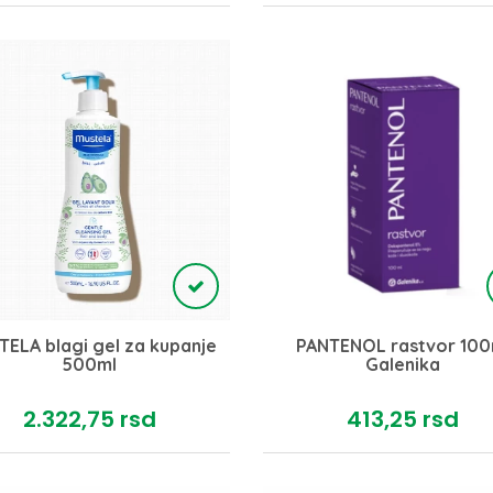
ELA blagi gel za kupanje
PANTENOL rastvor 100
500ml
Galenika
2.322,
75
rsd
413,
25
rsd