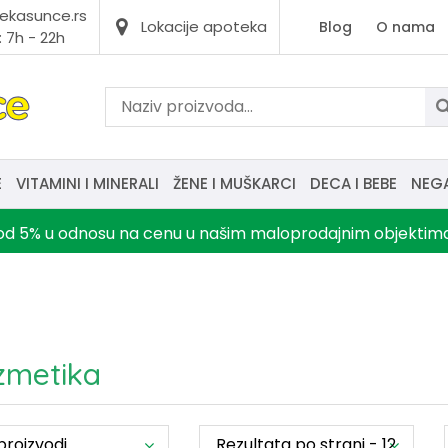
ekasunce.rs
Lokacije apoteka
Blog
O nama
 7h - 22h
E
VITAMINI I MINERALI
ŽENE I MUŠKARCI
DECA I BEBE
NEG
d 5% u odnosu na cenu u našim maloprodajnim objektima, o
zmetika