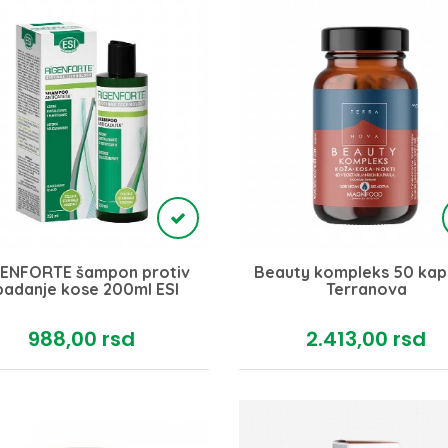
GENFORTE šampon protiv
Beauty kompleks 50 kap
padanje kose 200ml ESI
Terranova
988,
00
rsd
2.413,
00
rsd