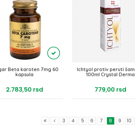
gar Beta karoten 7mg 60
Ichtyol protiv peruti ša
kapsula
100ml Crystal Derma
2.783,
50
rsd
779,
00
rsd
3
4
5
6
7
8
9
10