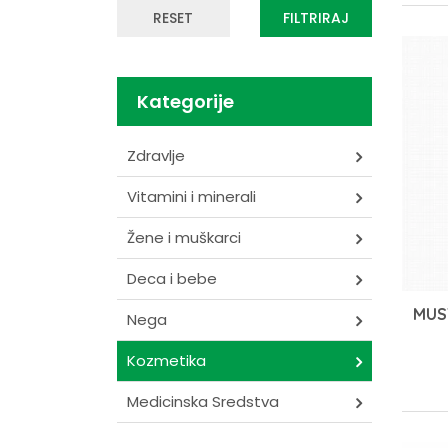
Alpen Pharm
RESET
FILTRIRAJ
Alternativa Medica
Amicus
Kategorije
Anafarm
Armedina
Zdravlje
Bayer
Beopanax
Vitamini i minerali
Bioandina
Žene i muškarci
Bioclinica
Deca i bebe
Bioderma
Biofar
MUST
Nega
Biogaia
Kozmetika
Centrum
Crystal Derma
Medicinska Sredstva
Dacom Pharma