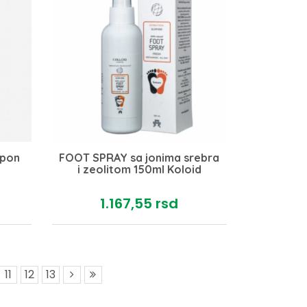
mpon
FOOT SPRAY sa jonima srebra
i zeolitom 150ml Koloid
1.167,
55
rsd
11
12
13