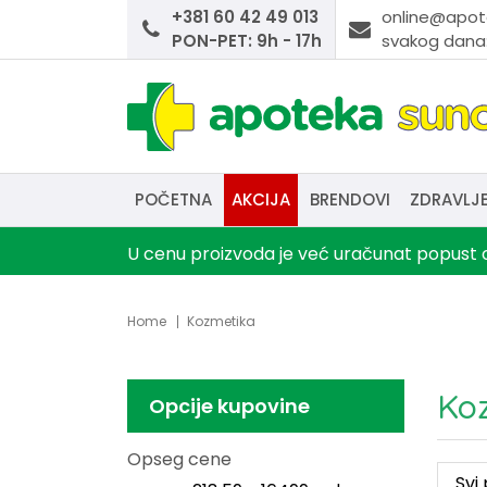
+381 60 42 49 013
online@apot
PON-PET: 9h - 17h
svakog dana:
POČETNA
AKCIJA
BRENDOVI
ZDRAVLJ
U cenu proizvoda je već uračunat popust o
Home
Kozmetika
Ko
Opcije kupovine
Opseg cene