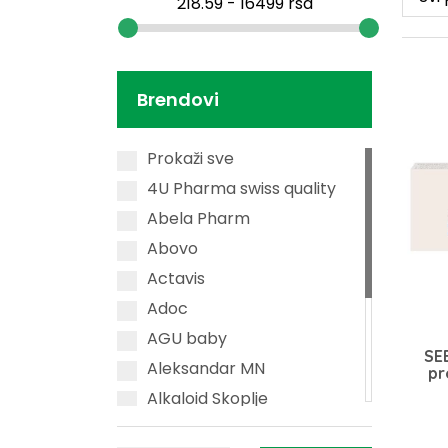
Brendovi
Prokaži sve
4U Pharma swiss quality
Abela Pharm
Abovo
Actavis
Adoc
AGU baby
SE
Aleksandar MN
pr
Alkaloid Skoplje
Alpecin