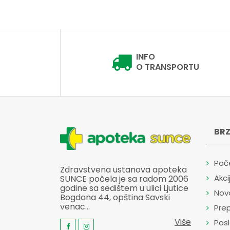
Intimina
Invento health care group
Jamieson
JGL Jadran galenski
INFO
laboratorij
O TRANSPORTU
Jugoremedija
Junia Pharma
Kaltex
Koloid
BRZ
Koza nostra
Krauterhof
Poč
Zdravstvena ustanova apoteka
LA ROCHE-POSAY
Akci
SUNCE počela je sa radom 2006
godine sa sedištem u ulici Ljutice
Labo Cospropharm
Nov
Bogdana 44, opština Savski
Leco
venac...
Prep
LOLI Pharma
Više
Pos