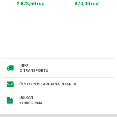
2.973,
50
rsd
874,
00
rsd
INFO
O TRANSPORTU
ČESTO POSTAVLJANA PITANJA
USLOVI
KORIŠĆENJA