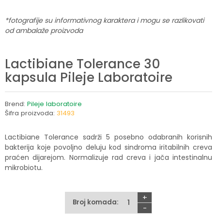
*fotografije su informativnog karaktera i mogu se razlikovati
od ambalaže proizvoda
Lactibiane Tolerance 30
kapsula Pileje Laboratoire
Brend:
Pileje laboratoire
Šifra proizvoda:
31493
Lactibiane Tolerance sadrži 5 posebno odabranih korisnih
bakterija koje povoljno deluju kod sindroma iritabilnih creva
praćen dijarejom. Normalizuje rad creva i jača intestinalnu
mikrobiotu.
+
Broj komada:
-