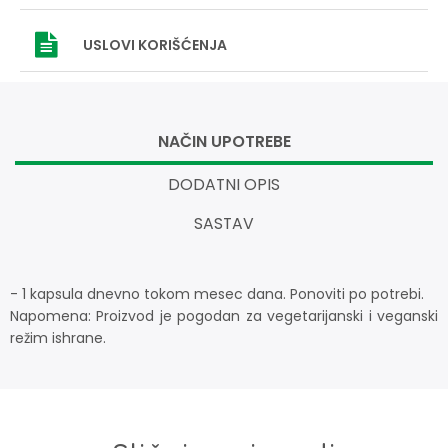
USLOVI
KORIŠĆENJA
NAČIN UPOTREBE
DODATNI OPIS
SASTAV
- 1 kapsula dnevno tokom mesec dana. Ponoviti po potrebi.
Napomena: Proizvod je pogodan za vegetarijanski i veganski
režim ishrane.