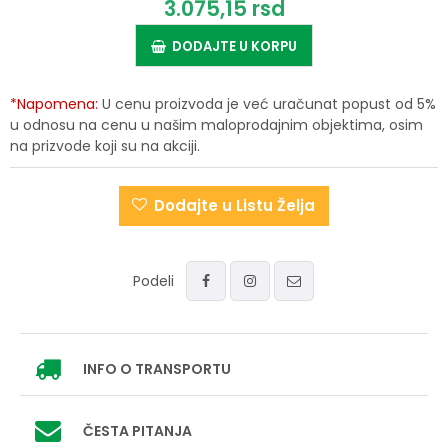
3.075,
15
rsd
DODAJTE U KORPU
*Napomena:
U cenu proizvoda je već uračunat popust od 5%
u odnosu na cenu u našim maloprodajnim objektima, osim
na prizvode koji su na akciji.
Dodajte u Listu Želja
Podeli
INFO
O TRANSPORTU
ČESTA PITANJA