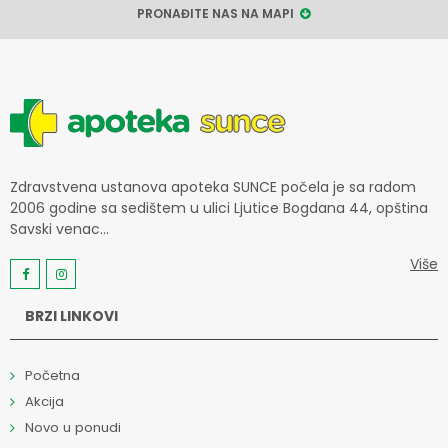
PRONAĐITE NAS NA MAPI
Zdravstvena ustanova apoteka SUNCE počela je sa radom
2006 godine sa sedištem u ulici Ljutice Bogdana 44, opština
Savski venac...
Više
BRZI LINKOVI
Početna
Akcija
Novo u ponudi