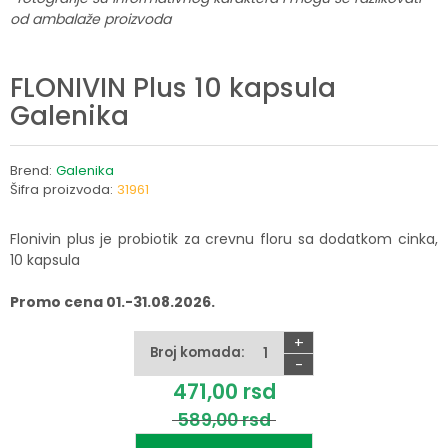
od ambalaže proizvoda
FLONIVIN Plus 10 kapsula
Galenika
Brend:
Galenika
Šifra proizvoda:
31961
Flonivin plus je probiotik za crevnu floru sa dodatkom cinka,
10 kapsula
Promo cena 01.-31.08.2026.
+
Broj komada:
-
471,
00
rsd
589,
00
rsd