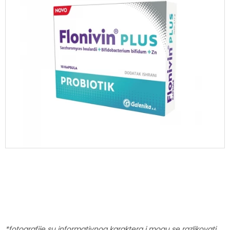
*fotografije su informativnog karaktera i mogu se razlikovati