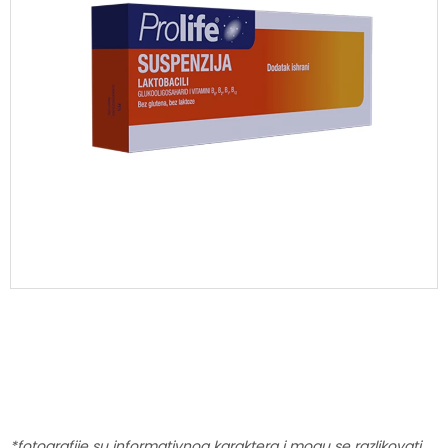
*fotografije su informativnog karaktera i mogu se razlikovati