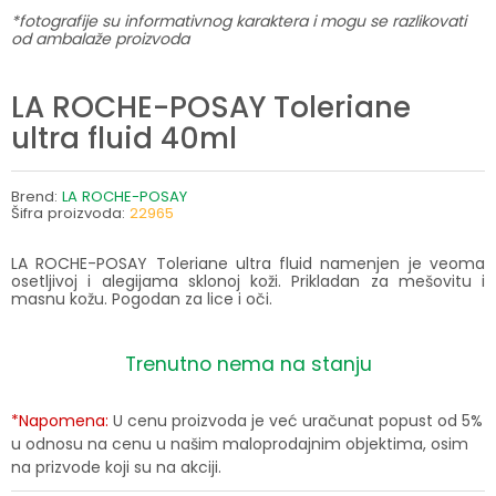
*fotografije su informativnog karaktera i mogu se razlikovati
od ambalaže proizvoda
LA ROCHE-POSAY Toleriane
ultra fluid 40ml
Brend:
LA ROCHE-POSAY
Šifra proizvoda:
22965
LA ROCHE-POSAY Toleriane ultra fluid namenjen je veoma
osetljivoj i alegijama sklonoj koži. Prikladan za mešovitu i
masnu kožu. Pogodan za lice i oči.
Trenutno nema na stanju
*Napomena:
U cenu proizvoda je već uračunat popust od 5%
u odnosu na cenu u našim maloprodajnim objektima, osim
na prizvode koji su na akciji.