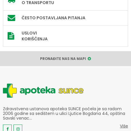
O TRANSPORTU
ČESTO POSTAVLJANA PITANJA
USLOVI
KORIŠĆENJA
PRONAĐITE NAS NA MAPI
Zdravstvena ustanova apoteka SUNCE počela je sa radom
2006 godine sa sedištem u ulici Ljutice Bogdana 44, opština
Savski venac...
Više