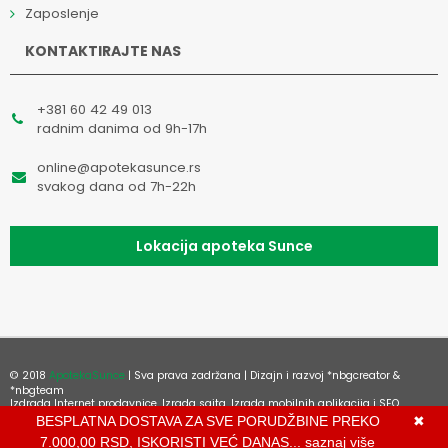
Zaposlenje
KONTAKTIRAJTE NAS
+381 60 42 49 013
radnim danima od 9h-17h
online@apotekasunce.rs
svakog dana od 7h-22h
Lokacija apoteka Sunce
© 2018
ApotekaSunce
| Sva prava zadržana | Dizajn i razvoj
*nbgcreator
&
*nbgteam
Izdrada Internet prodavnice
,
Izrada sajta
,
Izrada mobilnih aplikacija
i
SEO
optimizacija sajta
BESPLATNA DOSTAVA ZA SVE PORUDŽBINE PREKO
✖
7.000,00 RSD, ISKORISTI VEĆ DANAS...
saznaj više