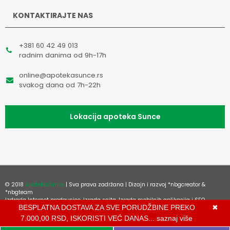
KONTAKTIRAJTE NAS
+381 60 42 49 013
radnim danima od 9h-17h
online@apotekasunce.rs
svakog dana od 7h-22h
Lokacija apoteka Sunce
© 2018
ApotekaSunce
| Sva prava zadržana | Dizajn i razvoj
*nbgcreator
&
*nbgteam
Izdrada Internet prodavnice
,
Izrada sajta
,
Izrada mobilnih aplikacija
i
SEO
BESPLATNA DOSTAVA ZA SVE PORUDŽBINE PREKO
✖
optimizacija sajta
7.000,00 RSD, ISKORISTI VEĆ DANAS...
saznaj više