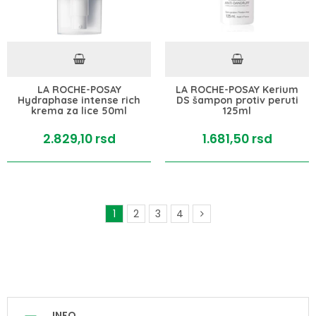
LA ROCHE-POSAY
LA ROCHE-POSAY Kerium
Hydraphase intense rich
DS šampon protiv peruti
krema za lice 50ml
125ml
2.829,
10
rsd
1.681,
50
rsd
1
2
3
4
INFO