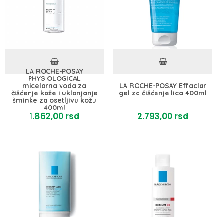
LA ROCHE-POSAY
PHYSIOLOGICAL
micelarna voda za
LA ROCHE-POSAY Effaclar
čišćenje kože i uklanjanje
gel za čišćenje lica 400ml
šminke za osetljivu kožu
400ml
1.862,
00
rsd
2.793,
00
rsd