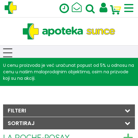
U cenu proizvoda je već uračunat popust od 5% u odnosu na
cenu u našim maloprodajnim objektima, osim na prizvode
koji su na akciji.
FILTERI
SORTIRAJ
LA ROCHE-POSAY