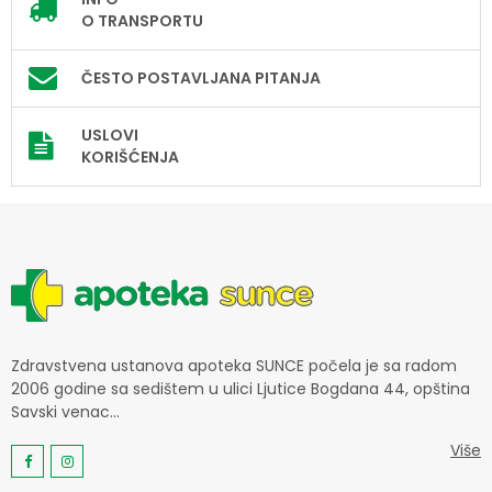
O TRANSPORTU
ČESTO POSTAVLJANA PITANJA
USLOVI
KORIŠĆENJA
Zdravstvena ustanova apoteka SUNCE počela je sa radom
2006 godine sa sedištem u ulici Ljutice Bogdana 44, opština
Savski venac...
Više