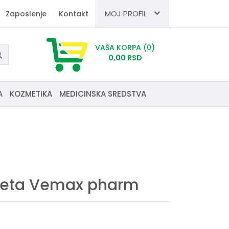
MOJ PROFIL
Zaposlenje
Kontakt
VAŠA KORPA
(0)
0,
00
RSD
A
KOZMETIKA
MEDICINSKA SREDSTVA
leta Vemax pharm