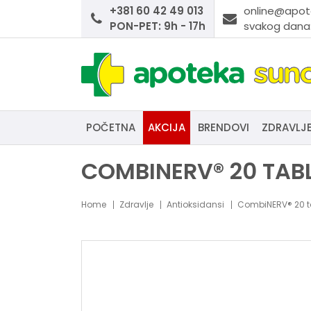
+381 60 42 49 013
online@apot
PON-PET: 9h - 17h
svakog dana:
POČETNA
AKCIJA
BRENDOVI
ZDRAVLJ
COMBINERV® 20 TAB
Home
Zdravlje
Antioksidansi
CombiNERV® 20 