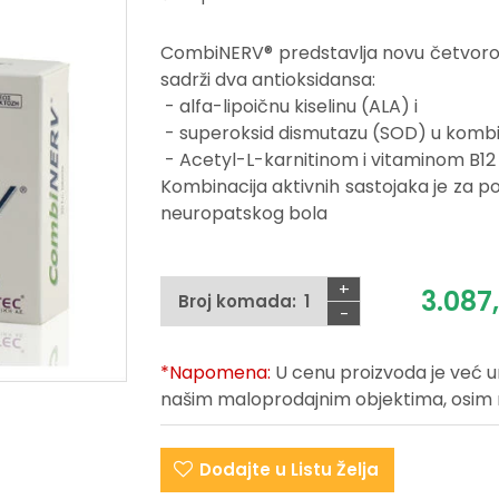
CombiNERV® predstavlja novu četvoros
sadrži dva antioksidansa:
- alfa-lipoičnu kiselinu (ALA) i
- superoksid dismutazu (SOD) u kombi
- Acetyl-L-karnitinom i vitaminom B1
Kombinacija aktivnih sastojaka je za po
neuropatskog bola
+
3.087,
Broj komada:
-
*Napomena:
U cenu proizvoda je već 
našim maloprodajnim objektima, osim na 
Dodajte u Listu Želja