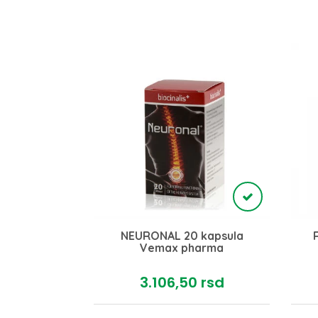
ex plus 30
NEURONAL 20 kapsula
a
Vemax pharma
rsd
3.106,
50
rsd