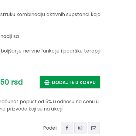
truku kombinaciju aktivnih supstanci koja
naciji sa
2
boljšanje nervne funkcije i podršku terapiji
50
rsd
DODAJTE U KORPU
uračunat popust od 5% u odnosu na cenu u
prizvode koji su na akciji.
Podeli