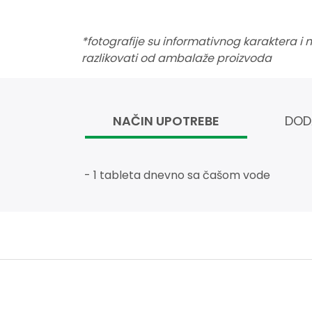
*fotografije su informativnog karaktera i
razlikovati od ambalaže proizvoda
NAČIN UPOTREBE
DOD
- 1 tableta dnevno sa čašom vode