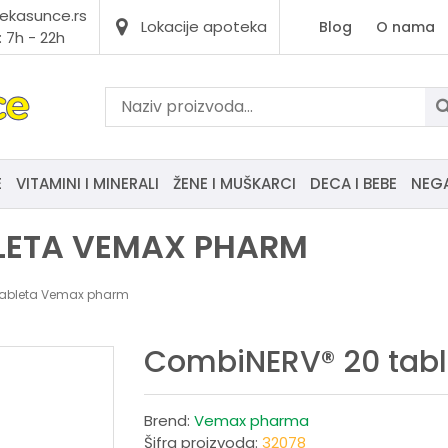
ekasunce.rs
Lokacije apoteka
Blog
O nama
 7h - 22h
E
VITAMINI I MINERALI
ŽENE I MUŠKARCI
DECA I BEBE
NEG
LETA VEMAX PHARM
tableta Vemax pharm
CombiNERV® 20 tab
Brend:
Vemax pharma
Šifra proizvoda:
32078