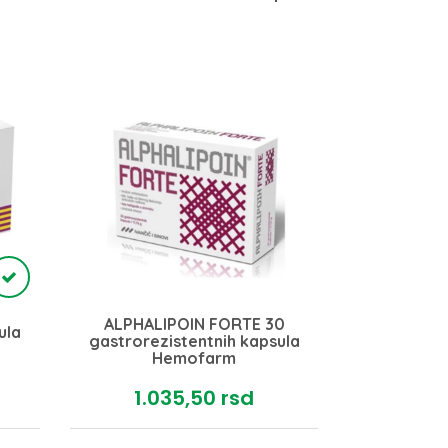
ALPHALIPOIN FORTE 30
ula
gastrorezistentnih kapsula
NURONORM 
Hemofarm
1.035,
50
rsd
2.0