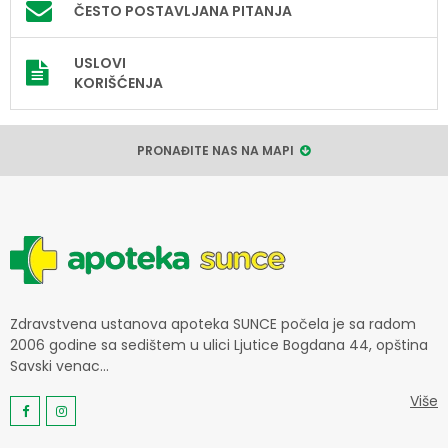
ČESTO POSTAVLJANA PITANJA
USLOVI
KORIŠĆENJA
PRONAĐITE NAS NA MAPI
Zdravstvena ustanova apoteka SUNCE počela je sa radom
2006 godine sa sedištem u ulici Ljutice Bogdana 44, opština
Savski venac...
Više