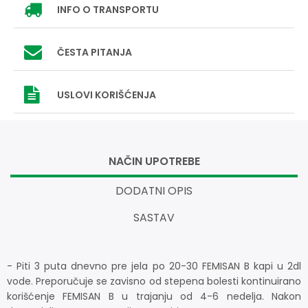
INFO
O TRANSPORTU
ČESTA PITANJA
USLOVI
KORIŠĆENJA
NAČIN UPOTREBE
DODATNI OPIS
SASTAV
- Piti 3 puta dnevno pre jela po 20-30 FEMISAN B kapi u 2dl
vode. Preporučuje se zavisno od stepena bolesti kontinuirano
korišćenje FEMISAN B u trajanju od 4-6 nedelja. Nakon