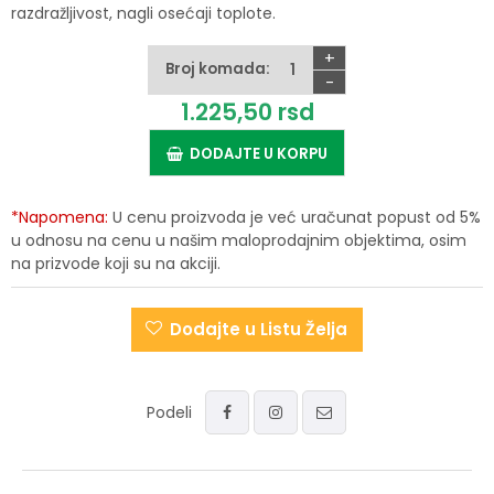
razdražljivost, nagli osećaji toplote.
+
Broj komada:
-
1.225,
50
rsd
DODAJTE U KORPU
*Napomena:
U cenu proizvoda je već uračunat popust od 5%
u odnosu na cenu u našim maloprodajnim objektima, osim
na prizvode koji su na akciji.
Dodajte u Listu Želja
Podeli