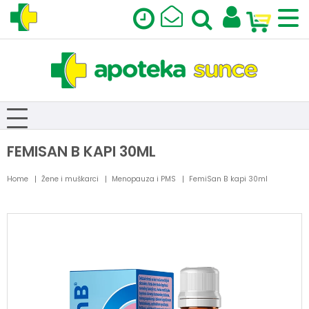
FEMISAN B KAPI 30ML
Home
Žene i muškarci
Menopauza i PMS
FemiSan B kapi 30ml