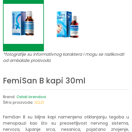
*fotografije su informativnog karaktera i mogu se razlikovati
od ambalaže proizvoda
FemiSan B kapi 30ml
Brend:
Ostali brendovi
Šifra proizvoda:
12221
FemiSan B su biljne kapi namenjena otklanjanju tegoba u
menopauzi kao što su preosetljivost nervnog sistema,
nervoza, lupanje srca, nesanica, pojačano znojenje,