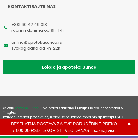
KONTAKTIRAJTE NAS
+381 60 42 49 013
radnim danima od 9h-17h
online@apotekasunce.rs
svakog dana od 7h-22h
Lokacija apoteka Sunce
© 2018
ApotekaSunce
| Sva prava zadržana | Dizajn i razvoj
*nbgcreator
&
*nbgteam
Izdrada Internet prodavnice
,
Izrada sajta
,
Izrada mobilnih aplikacija
i
SEO
optimizacija sajta
BESPLATNA DOSTAVA ZA SVE PORUDŽBINE PREKO
✖
7.000,00 RSD, ISKORISTI VEĆ DANAS...
saznaj više