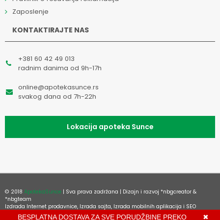
Zaposlenje
KONTAKTIRAJTE NAS
+381 60 42 49 013
radnim danima od 9h-17h
online@apotekasunce.rs
svakog dana od 7h-22h
Lokacija apoteka Sunce
© 2018
ApotekaSunce
| Sva prava zadržana | Dizajn i razvoj
*nbgcreator
&
*nbgteam
Izdrada Internet prodavnice
,
Izrada sajta
,
Izrada mobilnih aplikacija
i
SEO
optimizacija sajta
BESPLATNA DOSTAVA ZA SVE PORUDŽBINE PREKO
✖