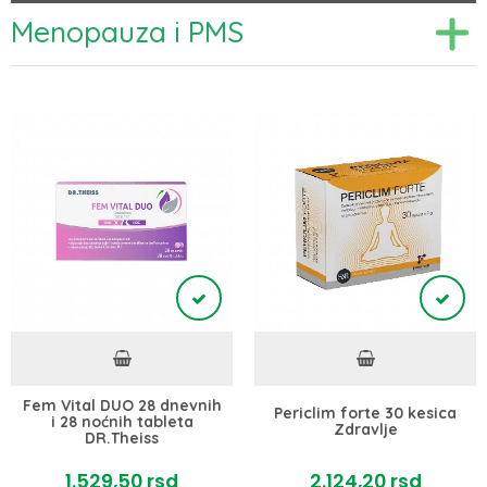
Menopauza i PMS
Fem Vital DUO 28 dnevnih
Periclim forte 30 kesica
i 28 noćnih tableta
Zdravlje
DR.Theiss
1.529,
50
rsd
2.124,
20
rsd