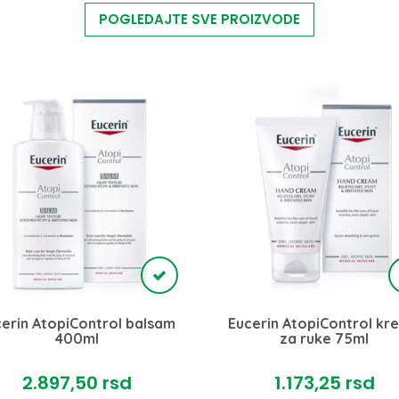
POGLEDAJTE SVE PROIZVODE
erin AtopiControl balsam
Eucerin AtopiControl kr
400ml
za ruke 75ml
2.897,
50
rsd
1.173,
25
rsd