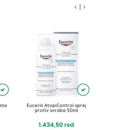
ema
Eucerin AtopiControl sprej
Eucerin At
protiv svraba 50ml
za aku
1.434,
50
rsd
1.4