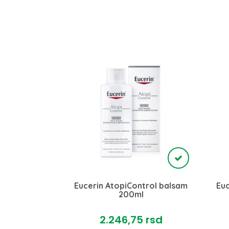
ema 75ml
Eucerin AtopiControl balsam
Euc
RESEARCH
200ml
rsd
2.246,
75
rsd