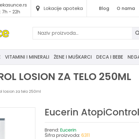
ekasunce.rs
Lokacije apoteka
Blog
O nama
 7h - 22h
E
VITAMINI I MINERALI
ŽENE I MUŠKARCI
DECA I BEBE
NEG
ROL LOSION ZA TELO 250ML
l losion za telo 250ml
Eucerin AtopiControl
Brend:
Eucerin
Šifra proizvoda:
6311