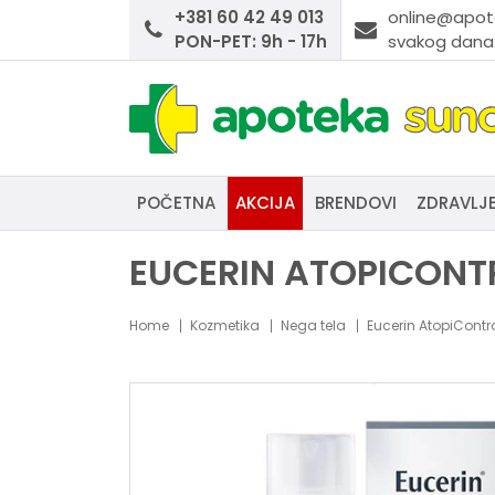
+381 60 42 49 013
online@apot
PON-PET: 9h - 17h
svakog dana:
POČETNA
AKCIJA
BRENDOVI
ZDRAVLJ
EUCERIN ATOPICONT
Home
Kozmetika
Nega tela
Eucerin AtopiContro