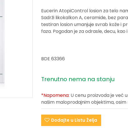
Eucerin AtopiControl losion za telo na
Sadrži likokalkon A, ceramide, bez para
testiran losion umanjuje svrab kože i 
faza. Pogodan je za odrasle, decu, kao 
BDE 63366
Trenutno nema na stanju
*Napomena:
U cenu proizvoda je već 
našim maloprodajnim objektima, osim na 
Dodajte u Listu Želja