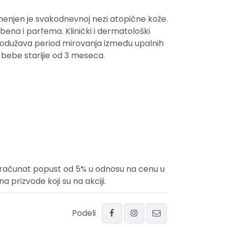
menjen je svakodnevnoj nezi atopične kože.
bena i parfema. Klinički i dermatološki
produžava period mirovanja između upalnih
i bebe starijie od 3 meseca.
uračunat popust od 5% u odnosu na cenu u
prizvode koji su na akciji.
Podeli