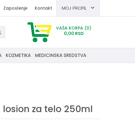
MOJ PROFIL
Zaposlenje
Kontakt
VAŠA KORPA
(0)
0,
00
RSD
A
KOZMETIKA
MEDICINSKA SREDSTVA
 losion za telo 250ml