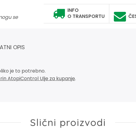
INFO
O TRANSPORTU
ČE
 mogu se
ATNI OPIS
liko je to potrebno.
rin AtopiControl Ulje za kupanje
.
Slični proizvodi