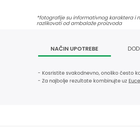
*fotografije su informativnog karaktera i
razlikovati od ambalaže proizvoda
NAČIN UPOTREBE
DOD
- Kosristite svakodnevno, onoliko često ko
- Za najbolje rezultate kombinujte uz
Euce