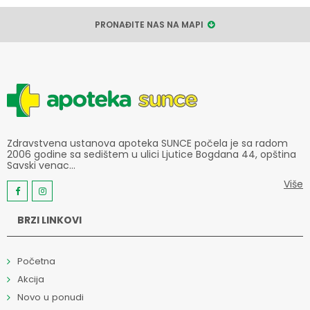
PRONAĐITE NAS NA MAPI
Zdravstvena ustanova apoteka SUNCE počela je sa radom
2006 godine sa sedištem u ulici Ljutice Bogdana 44, opština
Savski venac...
Više
BRZI LINKOVI
Početna
Akcija
Novo u ponudi