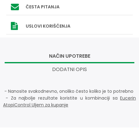
ČESTA PITANJA
USLOVI
KORIŠĆENJA
NAČIN UPOTREBE
DODATNI OPIS
- Nanosite svakodnevno, onoliko često koliko je to potrebno
- Za najbolje rezultate koristite u kombinaciji sa
Eucerin
AtopiControl Uljem za kupanje