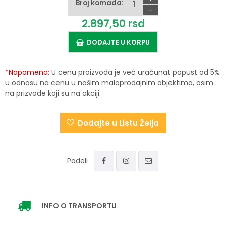
Broj komada:
-
2.897,
50
rsd
DODAJTE U KORPU
*Napomena:
U cenu proizvoda je već uračunat popust od 5%
u odnosu na cenu u našim maloprodajnim objektima, osim
na prizvode koji su na akciji.
Dodajte u Listu Želja
Podeli
INFO
O TRANSPORTU