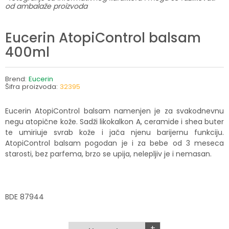
od ambalaže proizvoda
Eucerin AtopiControl balsam
400ml
Brend:
Eucerin
Šifra proizvoda:
32395
Eucerin AtopiControl balsam namenjen je za svakodnevnu
negu atopične kože. Sadži likokalkon A, ceramide i shea buter
te umiriuje svrab kože i jača njenu barijernu funkciju.
AtopiControl balsam pogodan je i za bebe od 3 meseca
starosti, bez parfema, brzo se upija, nelepljiv je i nemasan.
BDE 87944
+