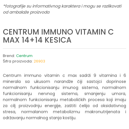
*fotografije su informativnog karaktera i mogu se razlikovati
od ambalaže proizvoda
CENTRUM IMMUNO VITAMIN C
MAX 14+14 KESICA
Brend:
Centrum
Šifra proizvoda:
26903
Centrum immuno vitamin c max sadrži 9 vitamina i 6
minerala sa ukusom narandže čiji sastojci doprinose
normalnom funkcionisanju imunog sistema, normalnom
funkcionisanju nervnog sistema, smanjenju umora,
normalnom funkcionisanju metaboličkih procesa koji imaju
za cilj proizvodnju energije, zaštiti ćelija od oksidativnog
stresa, normalanom metabolizmu makronutrijenata i
održavanju normalnog stanja kostiju.