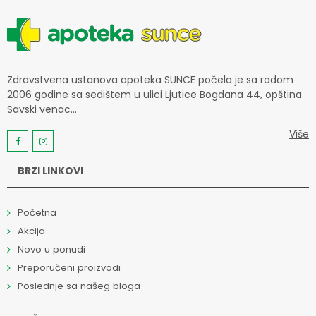
Zdravstvena ustanova apoteka SUNCE počela je sa radom
2006 godine sa sedištem u ulici Ljutice Bogdana 44, opština
Savski venac...
Više
BRZI LINKOVI
Početna
Akcija
Novo u ponudi
Preporučeni proizvodi
Poslednje sa našeg bloga