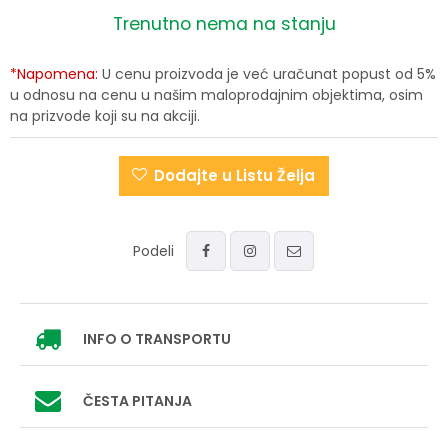
Trenutno nema na stanju
*Napomena:
U cenu proizvoda je već uračunat popust od 5%
u odnosu na cenu u našim maloprodajnim objektima, osim
na prizvode koji su na akciji.
Dodajte u Listu Želja
Podeli
INFO
O TRANSPORTU
ČESTA PITANJA