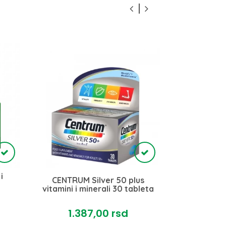
i
CENTRUM Silver 50 plus
CENTRUM 
vitamini i minerali 30 tableta
vitamini i 
1.387,
00
rsd
2.3