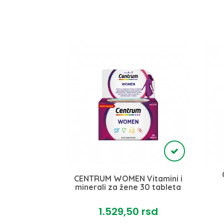
FORTE 30
CENTRUM WOMEN Vitamini i
a
minerali za žene 30 tableta
rsd
1.529,
50
rsd