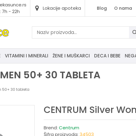
ekasunce.rs
Lokacije apoteka
Blog
O nama
 7h - 22h
E
VITAMINI I MINERALI
ŽENE I MUŠKARCI
DECA I BEBE
NEG
MEN 50+ 30 TABLETA
 50+ 30 tableta
CENTRUM Silver Wom
Brend:
Centrum
Šifra proizvoda:
34503