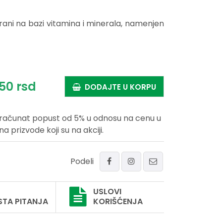
ani na bazi vitamina i minerala, namenjen
50
rsd
DODAJTE U KORPU
uračunat popust od 5% u odnosu na cenu u
prizvode koji su na akciji.
Podeli
USLOVI
STA PITANJA
KORIŠĆENJA