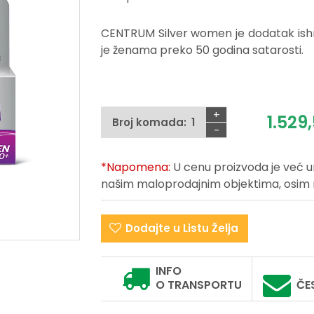
CENTRUM Silver women je dodatak ishr
je ženama preko 50 godina satarosti.
+
1.529,
Broj komada:
-
*Napomena:
U cenu proizvoda je već 
našim maloprodajnim objektima, osim na 
Dodajte u Listu Želja
INFO
O TRANSPORTU
ČE