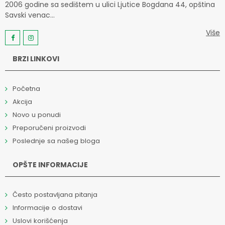
2006 godine sa sedištem u ulici Ljutice Bogdana 44, opština
Savski venac...
Više
BRZI LINKOVI
Početna
Akcija
Novo u ponudi
Preporučeni proizvodi
Poslednje sa našeg bloga
OPŠTE INFORMACIJE
Često postavljana pitanja
Informacije o dostavi
Uslovi korišćenja