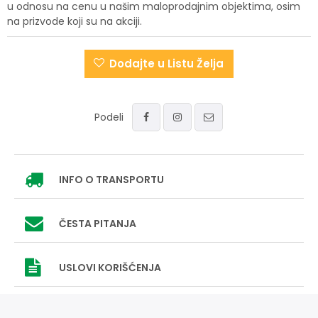
u odnosu na cenu u našim maloprodajnim objektima, osim
na prizvode koji su na akciji.
Dodajte u Listu Želja
Podeli
INFO
O TRANSPORTU
ČESTA PITANJA
USLOVI
KORIŠĆENJA