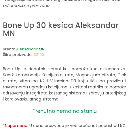
od ambalaže proizvoda
Bone Up 30 kesica Aleksandar
MN
Brend:
Aleksandar MN
Šifra proizvoda:
32190
Bone Up je dodatak ishrani koji pomaže kod osteoporoze.
Sadrži kombinaciju Kalcijum citrata, Magnezijum citrata, Cink
citrata, Vitamina K2 i Vitamina D3 koji utiču na pravilnu i
ravnomernu ugradnju kalcijuma u koštani matriks te pomaže
održavanju integriteta koštanog sistema i zdravlju arterijskog
i kardiovaskularnog sistema.
Trenutno nema na stanju
*Napomena:
U cenu proizvoda je već uračunat popust od 5%