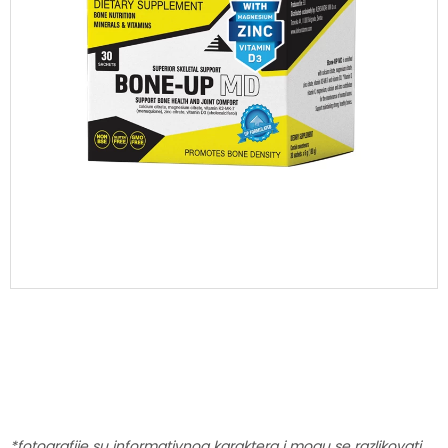
*fotografije su informativnog karaktera i mogu se razlikovati