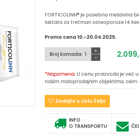
FORTICOLINN® je posebna mešavina bioa
laktata za tretman osteoporoze 14 kes
Promo cena 10.-20.04.2025.
+
2.099
Broj komada:
-
*Napomena:
U cenu proizvoda je već 
našim maloprodajnim objektima, osim na 
Dodajte u Listu Želja
INFO
O TRANSPORTU
ČE