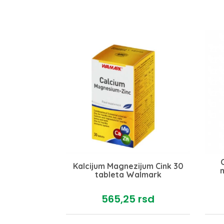
ex plus 30
Kalcijum Magnezijum Cink 30
m
a
tableta Walmark
rsd
565,
25
rsd