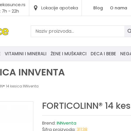
ekasunce.rs
Lokacije apoteka
Blog
O nama
 7h - 22h
E
VITAMINI I MINERALI
ŽENE I MUŠKARCI
DECA I BEBE
NEG
SICA INNVENTA
N® 14 kesica INNventa
FORTICOLINN® 14 kes
Brend:
INNventa
Šifra proizvoda:
31138