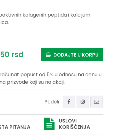
ktivnih kolagenih peptida i kalcijum
ica.
,
50
rsd
DODAJTE U KORPU
uračunat popust od 5% u odnosu na cenu u
prizvode koji su na akciji.
Podeli
USLOVI
STA PITANJA
KORIŠĆENJA