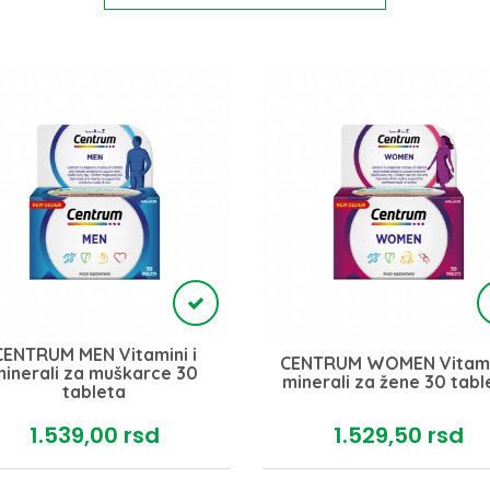
CENTRUM MEN Vitamini i
CENTRUM WOMEN Vitamin
inerali za muškarce 30
minerali za žene 30 tabl
tableta
1.539,
00
rsd
1.529,
50
rsd