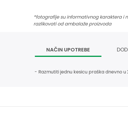
*fotografije su informativnog karaktera i
razlikovati od ambalaže proizvoda
NAČIN UPOTREBE
DOD
- Razmutiti jednu kesicu praška dnevno u 2