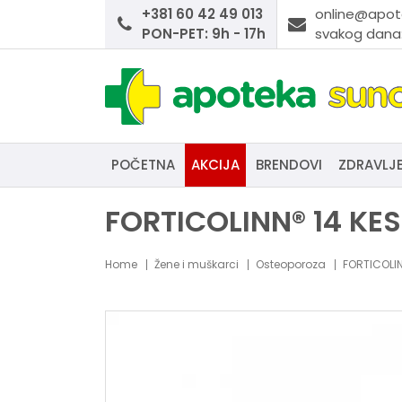
+381 60 42 49 013
online@apot
PON-PET: 9h - 17h
svakog dana:
POČETNA
AKCIJA
BRENDOVI
ZDRAVLJ
FORTICOLINN® 14 KE
Home
Žene i muškarci
Osteoporoza
FORTICOLIN