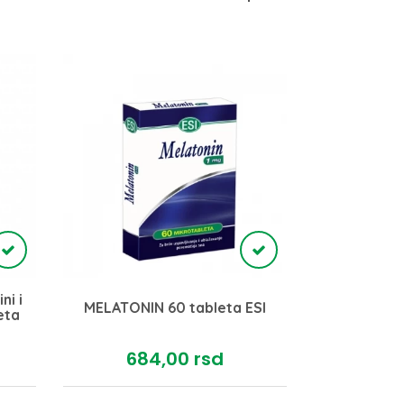
i i
Zinkose
MELATONIN 60 tableta ESI
eta
S
684,
00
rsd
50