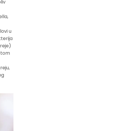
liv
lla,
lovi u
terija
reje)
u tom
reju,
og