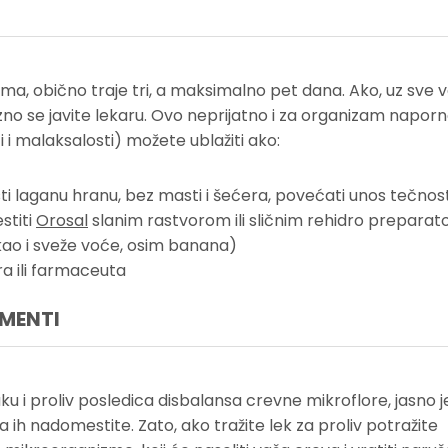
ma, obično traje tri, a maksimalno pet dana. Ako, uz sve 
o se javite lekaru. Ovo neprijatno i za organizam napor
i i malaksalosti) možete ublažiti ako:
sti laganu hranu, bez masti i šećera, povećati unos tečnost
stiti
Orosal
slanim rastvorom ili sličnim rehidro preparat
kao i sveže voće, osim banana)
a ili farmaceuta
EMENTI
u i proliv posledica disbalansa crevne mikroflore, jasno j
ih nadomestite. Zato, ako tražite lek za proliv potražite