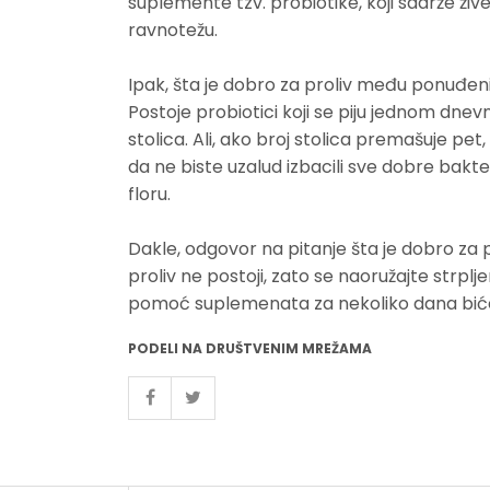
suplemente tzv. probiotike, koji sadrže živ
ravnotežu.
Ipak, šta je dobro za proliv među ponuđeni
Postoje probiotici koji se piju jednom dnev
stolica. Ali, ako broj stolica premašuje pet,
da ne biste uzalud izbacili sve dobre bak
floru.
Dakle, odgovor na pitanje šta je dobro za p
proliv ne postoji, zato se naoružajte strplje
pomoć suplemenata za nekoliko dana biće
PODELI NA DRUŠTVENIM MREŽAMA