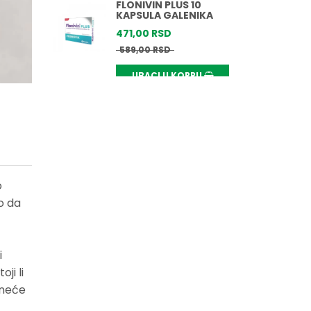
FLONIVIN PLUS 10
KAPSULA GALENIKA
471,
00
RSD
589,
00
RSD
UBACI U KORPU
o
ko da
i
ji li
 neće