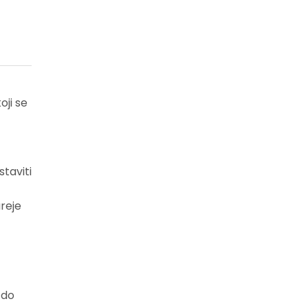
ji se
taviti
reje
 do