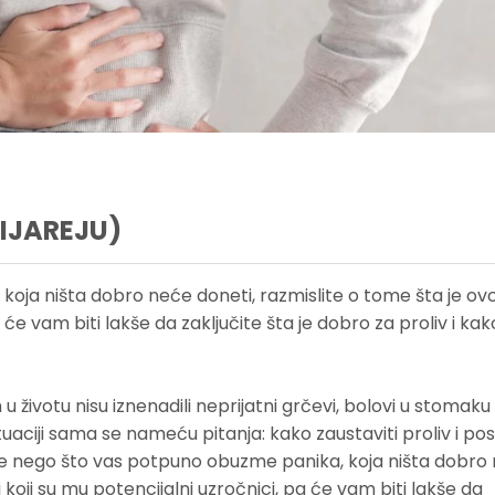
DIJAREJU)
oja ništa dobro neće doneti, razmislite o tome šta je ov
a će vam biti lakše da zaključite šta je dobro za proliv i ka
votu nisu iznenadili neprijatni grčevi, bolovi u stomaku 
uaciji sama se nameću pitanja: kako zaustaviti proliv i posto
. Pre nego što vas potpuno obuzme panika, koja ništa dobro
i koji su mu potencijalni uzročnici, pa će vam biti lakše da