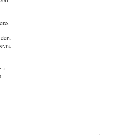
šenu
ate.
 dan,
revnu
za
s