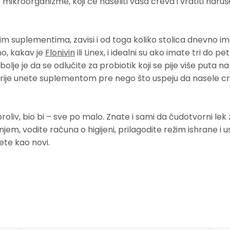
e mikroorganizme, koji će naseliti vaša creva i vratiti naru
m suplementima, zavisi i od toga koliko stolica dnevno im
no, kakav je
Flonivin
ili Linex, i idealni su ako imate tri do pet
 bolje je da se odlučite za probiotik koji se pije više puta na
terije unete suplementom pre nego što uspeju da nasele c
roliv, bio bi – sve po malo. Znate i sami da čudotvorni lek 
njem, vodite računa o higijeni, prilagodite režim ishrane i u
te kao novi.