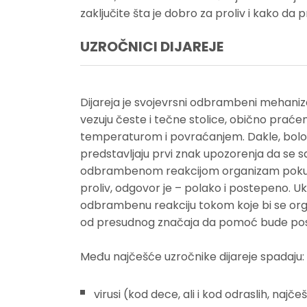
zaključite šta je dobro za proliv i kako da 
UZROČNICI DIJAREJE
Dijareja je svojevrsni odbrambeni mehaniz
vezuju česte i tečne stolice, obično prać
temperaturom i povraćanjem. Dakle, bolovi
predstavljaju prvi znak upozorenja da se
odbrambenom reakcijom organizam pokušava
proliv, odgovor je – polako i postepeno. Uko
odbrambenu reakciju tokom koje bi se organ
od presudnog značaja da pomoć bude pos
Među najčešće uzročnike dijareje spadaju:
virusi (kod dece, ali i kod odraslih, naj