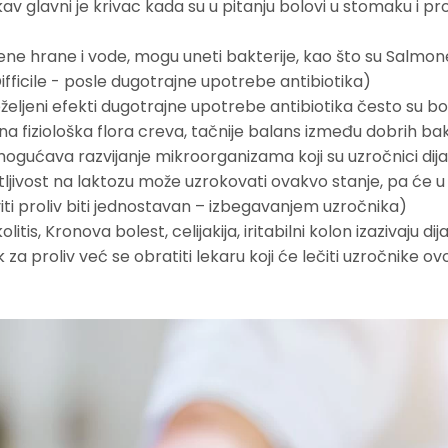
kav glavni je krivac kada su u pitanju bolovi u stomaku i pro
ne hrane i vode, mogu uneti bakterije, kao što su Salmone
ifficile - posle dugotrajne upotrebe antibiotika)
željeni efekti dugotrajne upotrebe antibiotika često su bo
a fiziološka flora creva, tačnije balans između dobrih bak
mogućava razvijanje mikroorganizama koji su uzročnici dija
tljivost na laktozu može uzrokovati ovakvo stanje, pa će 
iti proliv biti jednostavan – izbegavanjem uzročnika)
tis, Kronova bolest, celijakija, iritabilni kolon izazivaju dija
k za proliv već se obratiti lekaru koji će lečiti uzročnike ov