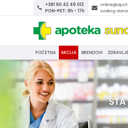
+381 60 42 49 013
online@apot
PON-PET: 9h - 17h
svakog dana:
POČETNA
AKCIJA
BRENDOVI
ZDRAVLJ
ŠTA