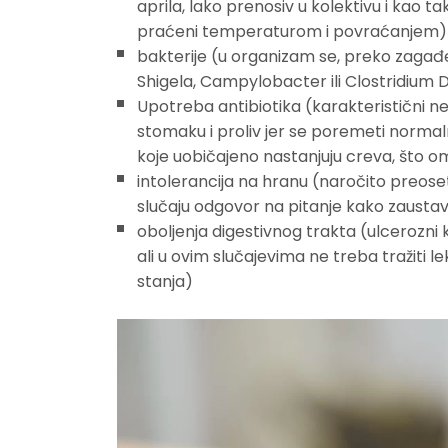
aprila, lako prenosiv u kolektivu i kao ta
praćeni temperaturom i povraćanjem)
bakterije (u organizam se, preko zagađe
Shigela, Campylobacter ili Clostridium D
Upotreba antibiotika (karakteristični ne
stomaku i proliv jer se poremeti normaln
koje uobičajeno nastanjuju creva, što o
intolerancija na hranu (naročito preose
slučaju odgovor na pitanje kako zaustav
oboljenja digestivnog trakta (ulcerozni koli
ali u ovim slučajevima ne treba tražiti le
stanja)