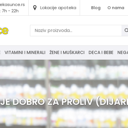
ekasunce.rs
Lokacije apoteka
Blog
O nama
 7h - 22h
E
VITAMINI I MINERALI
ŽENE I MUŠKARCI
DECA I BEBE
NEG
 JE DOBRO ZA PROLIV (DIJAR