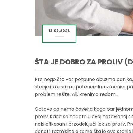
13.09.2021.
ŠTA JE DOBRO ZA PROLIV (
Pre nego što vas potpuno obuzme panika, k
stanje i koji su mu potencijalni uzročnici, p
problem rešite. Ali, krenimo redom...
Gotovo da nema čoveka koga bar jednom u ži
proliv. Kada se nađete u ovoj nezavidnoj sit
neki efikasan i brzodelujući lek za proliv
doneti, razmislite o tome šta je ovo stanje 