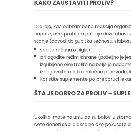
KAKO ZAUSTAVITI PROLIV?
Dijareja, kao odbrambena reakcija organiz
napore, ovaj problem potraje duže obavezn
stanje (dovodi do gubitka tečnosti, slabost
vodite računa o higijeni
prilagodite režim ishrane (poželjno je je
izgubljene elektrolite najbolje je nadome
izbegavajte mleko i mlečne proizvode, 
koristite suplemente po preporuci lekar
ŠTA JE DOBRO ZA PROLIV – SUPL
Ukoliko imate na umu da su bolovi u stomak
ćete doneti sebi olakšanje ako pokušate da 