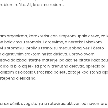
problem rešite. Ali, krenimo redom...
am organizma, karakterističan simptom upale creva, za ko
ene bolovima u stomaku i grčevima, a neretko i visokom
 u stomaku i proliv u tesnoj su međusobnoj vezi i često
 sa digestivnim traktom nešto dešava. Upravo ovom
 da izbaci štetne materije, pa ako se pitate kako zaus
liko bi bilo koj lek za proliv trenutno delovao, sprečio bi
izam oslobodio uzročnika bolesti, zato je kod stanja dija
tepena a efikasna.
češći uzročnik ovog stanja je rotavirus, aktivan od novembra