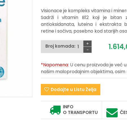
Visionace je kompleks vitamina i minera
Sadrži i vitamin B12 koji je bitan
antioksidanata, luteina i ekstrakta
retine i sočiva, posebno kod starijih os
+
1.614,
Broj komada:
-
*Napomena:
U cenu proizvoda je već 
našim maloprodajnim objektima, osim na 
Dodajte u Listu Želja
INFO
O TRANSPORTU
ČE