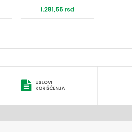
1.281,
55
rsd
50
USLOVI
KORIŠĆENJA