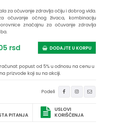
la za očuvanje zdravlja očiju i dobrog vida.
 za očuvanje očnog živaca, kombinaciju
 borovnice značajnu za očuvanje zdravlja
oba.
05
rsd
DODAJTE U KORPU
uračunat popust od 5% u odnosu na cenu u
prizvode koji su na akciji.
Podeli
USLOVI
STA PITANJA
KORIŠĆENJA