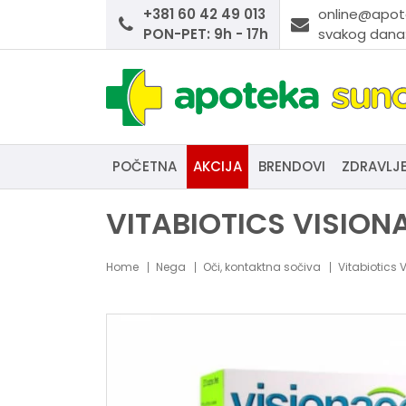
+381 60 42 49 013
online@apot
PON-PET: 9h - 17h
svakog dana:
POČETNA
AKCIJA
BRENDOVI
ZDRAVLJ
VITABIOTICS VISION
Home
Nega
Oči, kontaktna sočiva
Vitabiotics