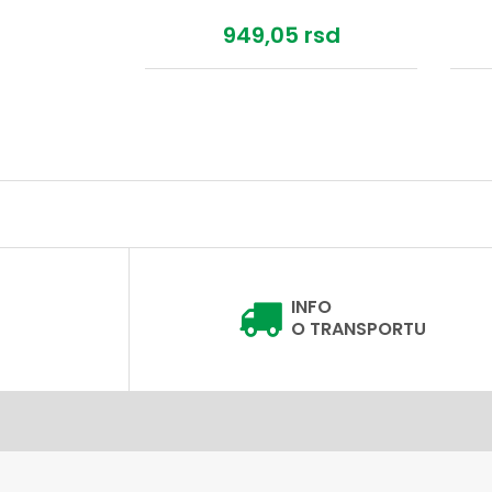
rsd
949,
05
rsd
INFO
O TRANSPORTU