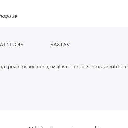
 mogu se
ATNI OPIS
SASTAV
u prvih mesec dana, uz glavni obrok. Zatim, uzimati 1 do