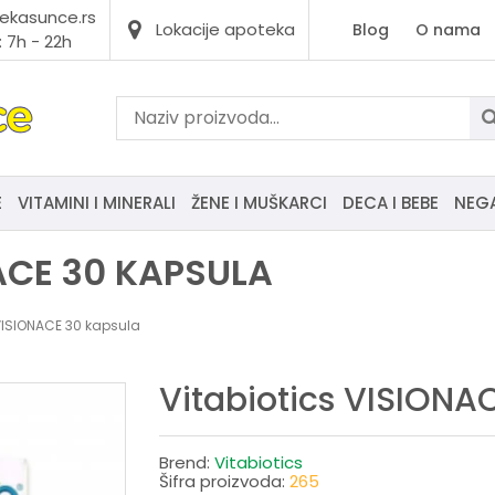
ekasunce.rs
Lokacije apoteka
Blog
O nama
 7h - 22h
E
VITAMINI I MINERALI
ŽENE I MUŠKARCI
DECA I BEBE
NEG
ACE 30 KAPSULA
 VISIONACE 30 kapsula
Vitabiotics VISIONA
Brend:
Vitabiotics
Šifra proizvoda:
265