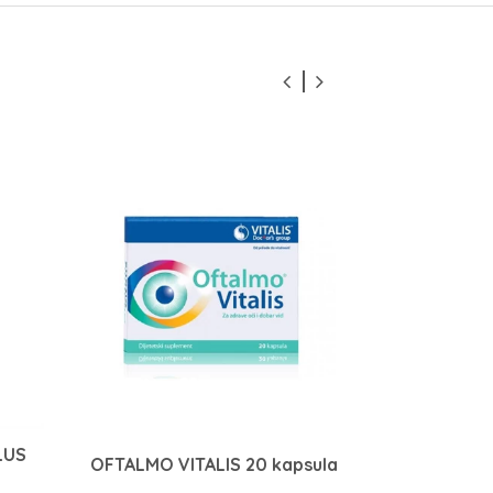
LUS
Krauterho
OFTALMO VITALIS 20 kapsula