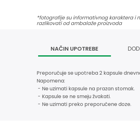
*fotografije su informativnog karaktera i
razlikovati od ambalaže proizvoda
NAČIN UPOTREBE
DOD
Preporučuje se upotreba 2 kapsule dnevno, 
Napomena:
- Ne uzimati kapsule na prazan stomak.
- Kapsule se ne smeju žvakati.
- Ne uzimati preko preporučene doze.