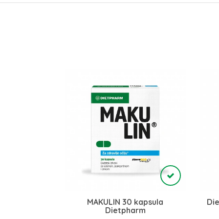
 kapsula
MAKULIN 30 kapsula
Di
ed
Dietpharm