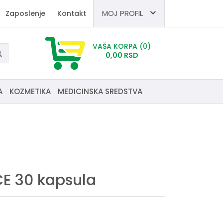
MOJ PROFIL
Zaposlenje
Kontakt
VAŠA KORPA
(0)
0,
00
RSD
A
KOZMETIKA
MEDICINSKA SREDSTVA
CE 30 kapsula