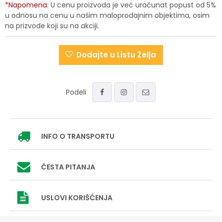
*Napomena:
U cenu proizvoda je već uračunat popust od 5%
u odnosu na cenu u našim maloprodajnim objektima, osim
na prizvode koji su na akciji.
Dodajte u Listu Želja
Podeli
INFO
O TRANSPORTU
ČESTA PITANJA
USLOVI
KORIŠĆENJA