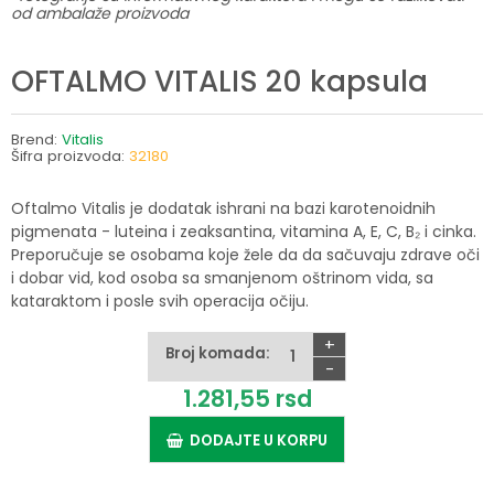
od ambalaže proizvoda
OFTALMO VITALIS 20 kapsula
Brend:
Vitalis
Šifra proizvoda:
32180
Oftalmo Vitalis je dodatak ishrani na bazi karotenoidnih
pigmenata - luteina i zeaksantina, vitamina A, E, C, B₂ i cinka.
Preporučuje se osobama koje žele da da sačuvaju zdrave oči
i dobar vid, kod osoba sa smanjenom oštrinom vida, sa
kataraktom i posle svih operacija očiju.
+
Broj komada:
-
1.281,
55
rsd
DODAJTE U KORPU