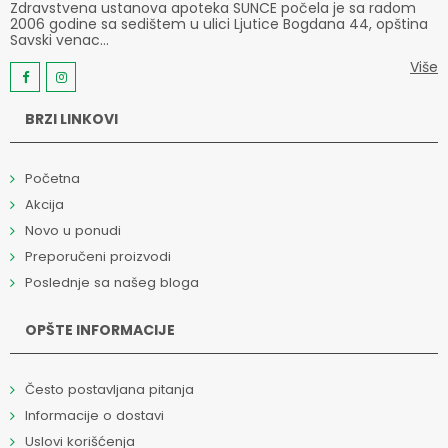
Zdravstvena ustanova apoteka SUNCE počela je sa radom
2006 godine sa sedištem u ulici Ljutice Bogdana 44, opština
Savski venac...
Više
BRZI LINKOVI
Početna
Akcija
Novo u ponudi
Preporučeni proizvodi
Poslednje sa našeg bloga
OPŠTE INFORMACIJE
Često postavljana pitanja
Informacije o dostavi
Uslovi korišćenja