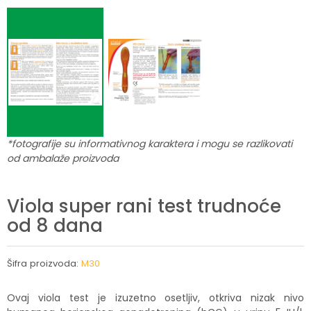
*fotografije su informativnog karaktera i mogu se razlikovati
od ambalaže proizvoda
Viola super rani test trudnoće
od 8 dana
Šifra proizvoda:
M30
Ovaj viola test je izuzetno osetljiv, otkriva nizak nivo