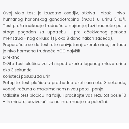
Ovaj viola test je izuzetno osetljiv, otkriva nizak nivo
humanog horionskog gonadotropina (hCG) u urinu 5 IU/l.
Test pruža indikacije trudnoće u najranijoj fazi trudnoće pa je
stoga pogodan za upotrebu i pre očekivanog perioda
menstrual- nog ciklusa (t.j. oko 8 dana nakon začeća).
Preporučuje se da testirate rani-jutarnji uzorak urina, jer tada
je nivo hormona trudnoće hCG najviši!
Direktno
Držite test pločicu za vrh ispod uzorka laganog mlaza urina
oko 3 sekunde.
Koristeći posudu za urin
Potopite test pločicu u prethodno uzeti urin oko 3 sekunde,
vodeći računa o maksimalnom nivou pota- panja.
Odložite test pločicu na foliju i pročitajte vaš rezultat posle 10
- 15 minuta, pozivajući se na informacije na poleđini.