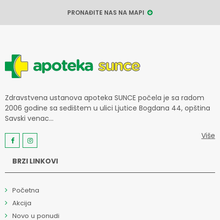
PRONAĐITE NAS NA MAPI
Zdravstvena ustanova apoteka SUNCE počela je sa radom
2006 godine sa sedištem u ulici Ljutice Bogdana 44, opština
Savski venac...
Više
BRZI LINKOVI
Početna
Akcija
Novo u ponudi