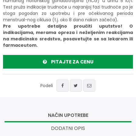
humanog horionskog gonadotropina (hCG) u urinu 5 IU/l.
Test pruža indikacije trudnoće u najranijoj fazi trudnoće pa je
stoga pogodan za upotrebu i pre očekivanog perioda
menstrual-nog ciklusa (t.j. oko 8 dana nakon začeća).
Pre upotrebe detaljno proučiti uputstvo! O
indikacijama, merama opreza i neželjenim reakcijama
na medicinsko sredstvo, posavetujte se sa lekarom ili
farmaceutom.
PITAJTE ZA CENU
Podeli
NAČIN UPOTREBE
DODATNI OPIS