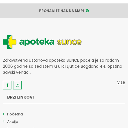
PRONAĐITE NAS NA MAPI
Zdravstvena ustanova apoteka SUNCE počela je sa radom
2006 godine sa sedištem u ulici Ljutice Bogdana 44, opština
Savski venac...
Više
BRZI LINKOVI
Početna
Akcija