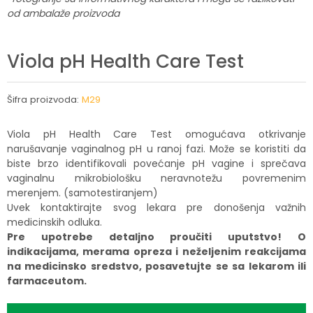
od ambalaže proizvoda
Viola pH Health Care Test
Šifra proizvoda:
M29
Viola pH Health Care Test omogućava otkrivanje
narušavanje vaginalnog pH u ranoj fazi. Može se koristiti da
biste brzo identifikovali povećanje pH vagine i sprečava
vaginalnu mikrobiološku neravnotežu povremenim
merenjem. (samotestiranjem)
Uvek kontaktirajte svog lekara pre donošenja važnih
medicinskih odluka.
Pre upotrebe detaljno proučiti uputstvo! O
indikacijama, merama opreza i neželjenim reakcijama
na medicinsko sredstvo, posavetujte se sa lekarom ili
farmaceutom.