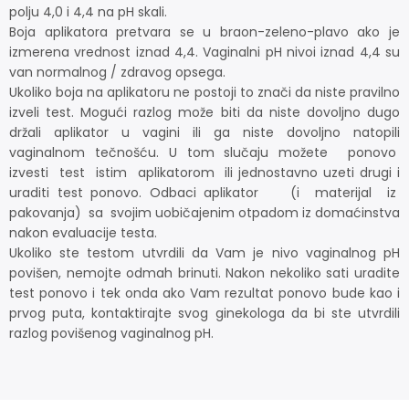
polju 4,0 i 4,4 na pH skali.
Boja aplikatora pretvara se u braon-zeleno-plavo ako je
izmerena vrednost iznad 4,4. Vaginalni pH nivoi iznad 4,4 su
van normalnog / zdravog opsega.
Ukoliko boja na aplikatoru ne postoji to znači da niste pravilno
izveli test. Mogući razlog može biti da niste dovoljno dugo
držali aplikator u vagini ili ga niste dovoljno natopili
vaginalnom tečnošću. U tom slučaju možete ponovo
izvesti test istim aplikatorom ili jednostavno uzeti drugi i
uraditi test ponovo. Odbaci aplikator (i materijal iz
pakovanja) sa svojim uobičajenim otpadom iz domaćinstva
nakon evaluacije testa.
Ukoliko ste testom utvrdili da Vam je nivo vaginalnog pH
povišen, nemojte odmah brinuti. Nakon nekoliko sati uradite
test ponovo i tek onda ako Vam rezultat ponovo bude kao i
prvog puta, kontaktirajte svog ginekologa da bi ste utvrdili
razlog povišenog vaginalnog pH.