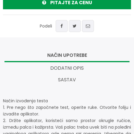
PITAJTE ZA CENU
Podeli
NAČIN UPOTREBE
DODATNI OPIS
SASTAV
Način izvođenja testa
1. Pre nego što započnete test, operite ruke. Otvorite foliju i
izvadite aplikator.
2. Držite aplikator, koristeći samo prostor okrugle ručice,
između palca i kažiprsta. Vaš palac treba uvek biti na poleđini
vaginalnog aplikatora gde nema pH merenja. Izbegnite da