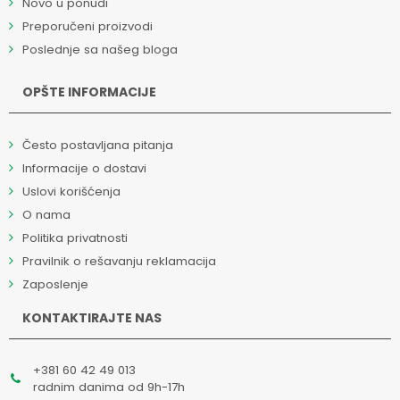
Novo u ponudi
Preporučeni proizvodi
Poslednje sa našeg bloga
OPŠTE INFORMACIJE
Često postavljana pitanja
Informacije o dostavi
Uslovi korišćenja
O nama
Politika privatnosti
Pravilnik o rešavanju reklamacija
Zaposlenje
KONTAKTIRAJTE NAS
+381 60 42 49 013
radnim danima od 9h-17h