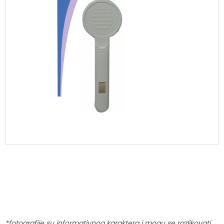
*fotografije su informativnog karaktera i mogu se razlikovati