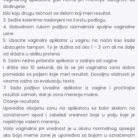
dodirujete
bilo koju drugu tečnost sa delom koji meri rezultat.
3. Sedite kolenima naslonjeni na čvrstu podlogu.
4. Slobodnom rukom pažljivo razmaknite spoljne vaginalne
usne.
5. Ubacite vaginalni aplikator u vaginu na način kao kada
ubacujete tampon. To je dužina od oko 1 – 3 cm ali ne dalje
od držača u obliku prstena.
6. Zatim nežno pritisnite aplikator o zadnjni zid vagine
i držite oko 10 sekundi, da bi se pH vaginalna zona dobro
pomešala sa poljem koje meri rezultat. Dovoljno vlažnosti je
veoma važno za evaluaciju testa.
7. Sada pažljivo izvadite aplikator iz vagine i pročitajte
rezultat odmah, dok je zona merenja mokra.
Čitanje rezultata
Uporedite obojenu zonu na aplikatoru sa kolor skalom na
označenom ispod i zabeleži vrednost boje u polju koje je
najsličnije vašem merenju.
Vaša vaginalna pH vrednost je u okviru normalnog opsega
ako boja merne zone je uporediva sa bojom u označenom