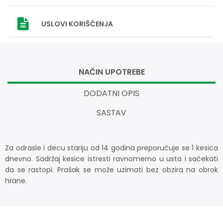
USLOVI
KORIŠĆENJA
NAČIN UPOTREBE
DODATNI OPIS
SASTAV
Za odrasle i decu stariju od 14 godina preporučuje se 1 kesica
dnevno. Sadržaj kesice istresti ravnomerno u usta i sačekati
da se rastopi. Prašak se može uzimati bez obzira na obrok
hrane.