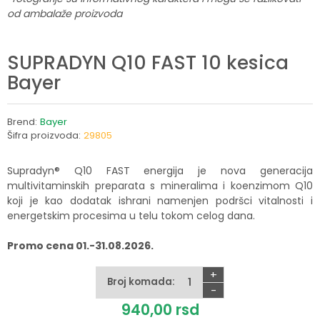
od ambalaže proizvoda
SUPRADYN Q10 FAST 10 kesica
Bayer
Brend:
Bayer
Šifra proizvoda:
29805
Supradyn® Q10 FAST energija je nova generacija
multivitaminskih preparata s mineralima i koenzimom Q10
koji je kao dodatak ishrani namenjen podršci vitalnosti i
energetskim procesima u telu tokom celog dana.
Promo cena 01.-31.08.2026.
+
Broj komada:
-
940,
00
rsd