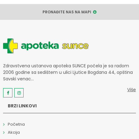
PRONAĐITE NAS NA MAPI
Zdravstvena ustanova apoteka SUNCE počela je sa radom
2006 godine sa sedištem u ulici Ljutice Bogdana 44, opština
Savski venac...
Više
BRZI LINKOVI
Početna
Akcija