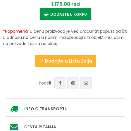
1.175,
00
rsd
DODAJTE U KORPU
*Napomena:
U cenu proizvoda je već uračunat popust od 5%
u odnosu na cenu u našim maloprodajnim objektima, osim
na prizvode koji su na akciji.
Dodajte u Listu Želja
Podeli
INFO
O TRANSPORTU
ČESTA PITANJA