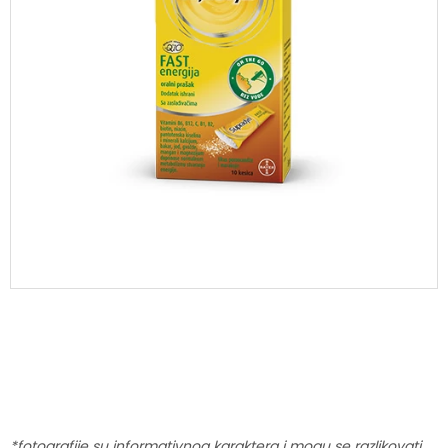
*fotografije su informativnog karaktera i mogu se razlikovati