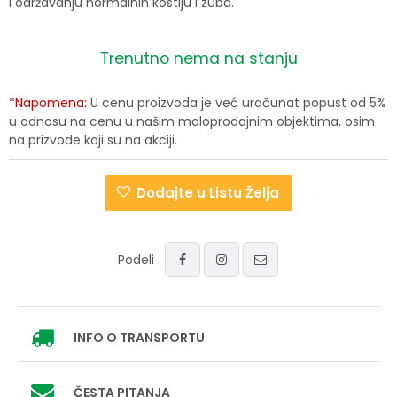
i održavanju normalnih kostiju i zuba.
Trenutno nema na stanju
*Napomena:
U cenu proizvoda je već uračunat popust od 5%
u odnosu na cenu u našim maloprodajnim objektima, osim
na prizvode koji su na akciji.
Dodajte u Listu Želja
Podeli
INFO
O TRANSPORTU
ČESTA PITANJA