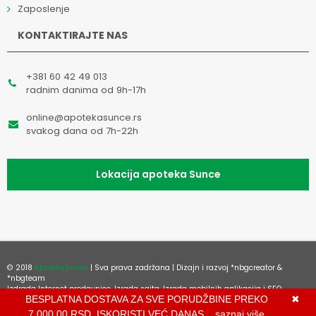
Zaposlenje
KONTAKTIRAJTE NAS
+381 60 42 49 013
radnim danima od 9h-17h
online@apotekasunce.rs
svakog dana od 7h-22h
Lokacija apoteka Sunce
© 2018
ApotekaSunce
| Sva prava zadržana | Dizajn i razvoj
*nbgcreator
&
*nbgteam
Izdrada Internet prodavnice
,
Izrada sajta
,
Izrada mobilnih aplikacija
i
SEO
BESPLATNA DOSTAVA ZA SVE PORUDŽBINE PREKO
✖
optimizacija sajta
7.000,00 RSD, ISKORISTI VEĆ DANAS...
saznaj više