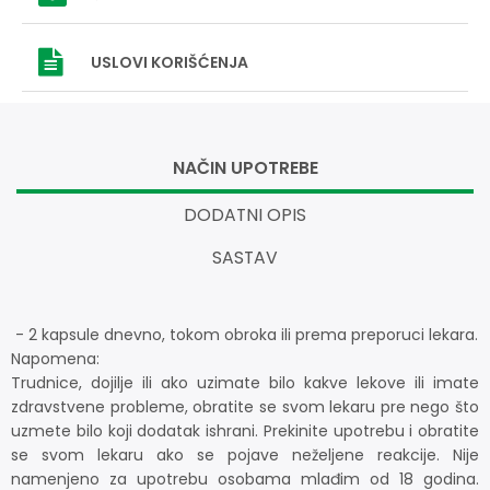
USLOVI
KORIŠĆENJA
NAČIN UPOTREBE
DODATNI OPIS
SASTAV
- 2 kapsule dnevno, tokom obroka ili prema preporuci lekara.
Napomena:
Trudnice, dojilje ili ako uzimate bilo kakve lekove ili imate
zdravstvene probleme, obratite se svom lekaru pre nego što
uzmete bilo koji dodatak ishrani. Prekinite upotrebu i obratite
se svom lekaru ako se pojave neželjene reakcije. Nije
namenjeno za upotrebu osobama mlađim od 18 godina.