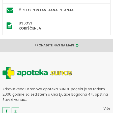
ČESTO POSTAVLJANA PITANJA
USLOVI
KORIŠĆENJA
PRONAĐITE NAS NA MAPI
Zdravstvena ustanova apoteka SUNCE počela je sa radom
2006 godine sa sedištem u ulici Ljutice Bogdana 44, opština
Savski venac...
Više