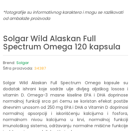
*fotografije su informativnog karaktera i mogu se razlikovati
od ambalaže proizvoda
Solgar Wild Alaskan Full
Spectrum Omega 120 kapsula
Brend:
Solgar
Šifra proizvoda:
34387
Solgar Wild Alaskan Full Spectrum Omega kapsule su
dodatak ishrani koje sadrže ulje divljeg aljaškog lososa i
vitamin D. Omega-3 masne kiseline EPA i DHA doprinose
normalnoj funkciji srca pri čemu se koristan efekat postiže
dnevnim unosom od 250 mg EPA i DHA a Vitamin D doprinosi
normalnoj apsorpciji i iskorišćenju kalcijuma i fosfora,
normalnom nivou kalcijuma u krvi, normalnoj funkciji
imunološkog sistema, održavanju normalne mišićne funkcije