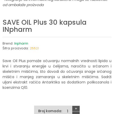
od ambalaže proizvoda
SAVE OIL Plus 30 kapsula
INpharm
Brend:
Inpharm
Šifra proizvoda:
25521
Save Oil Plus pomaže očuvanju normalnih vrednosti lipida u
krvi i stvaranju energije u ćelijama, naročito u srčanom i
skeletnim mišićima, što dovodi do očuvanja snage srčanog
mišića i manjeg zamaranja u skeletnim mišićima. Sadrži
uljani ekstrakt račića Antarktika sa dodatkom polikozanola i
koenzima Q10.
+
Broj komada: