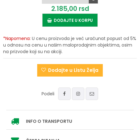
-
2.185,
00
rsd
DODAJTE U KORPU
*Napomena:
U cenu proizvoda je već uračunat popust od 5%
u odnosu na cenu u našim maloprodajnim objektima, osim
na prizvode koji su na akciji.
Dodajte u Listu Želja
Podeli
INFO
O TRANSPORTU