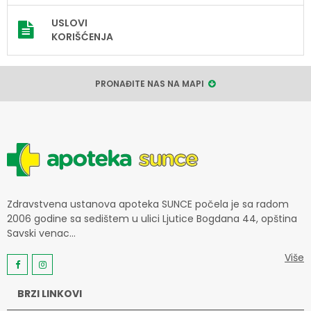
USLOVI
KORIŠĆENJA
PRONAĐITE NAS NA MAPI
Zdravstvena ustanova apoteka SUNCE počela je sa radom
2006 godine sa sedištem u ulici Ljutice Bogdana 44, opština
Savski venac...
Više
BRZI LINKOVI