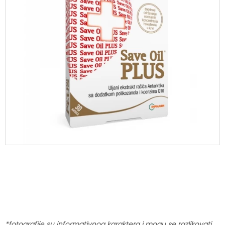
*fotografije su informativnog karaktera i mogu se razlikovati