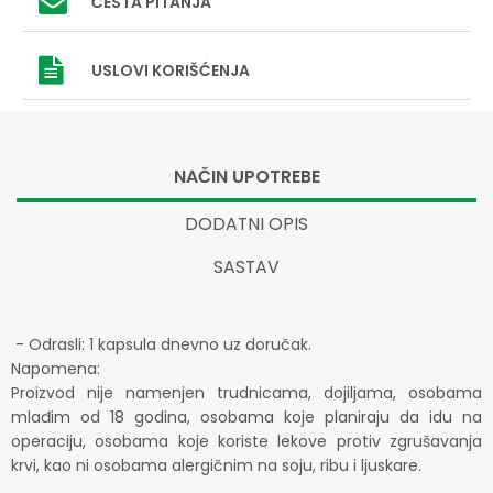
ČESTA PITANJA
USLOVI
KORIŠĆENJA
NAČIN UPOTREBE
DODATNI OPIS
SASTAV
- Odrasli: 1 kapsula dnevno uz doručak.
Napomena:
Proizvod nije namenjen trudnicama, dojiljama, osobama
mlađim od 18 godina, osobama koje planiraju da idu na
operaciju, osobama koje koriste lekove protiv zgrušavanja
krvi, kao ni osobama alergičnim na soju, ribu i ljuskare.