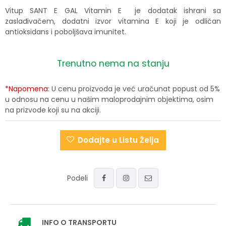
Vitup SANT E GAL Vitamin E je dodatak ishrani sa
zaslađivačem, dodatni izvor vitamina E koji je odličan
antioksidans i poboljšava imunitet.
Trenutno nema na stanju
*Napomena:
U cenu proizvoda je već uračunat popust od 5%
u odnosu na cenu u našim maloprodajnim objektima, osim
na prizvode koji su na akciji.
Dodajte u Listu Želja
Podeli
INFO
O TRANSPORTU