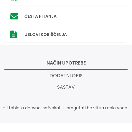
ČESTA PITANJA
USLOVI
KORIŠĆENJA
NAČIN UPOTREBE
DODATNI OPIS
SASTAV
- 1 tableta dnevno, sažvakati ili progutati bez ili sa malo vode.