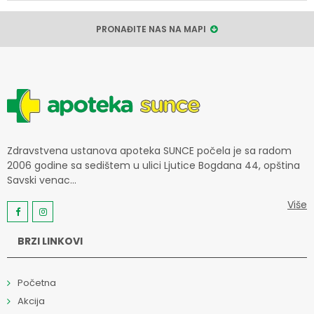
PRONAĐITE NAS NA MAPI
Zdravstvena ustanova apoteka SUNCE počela je sa radom
2006 godine sa sedištem u ulici Ljutice Bogdana 44, opština
Savski venac...
Više
BRZI LINKOVI
Početna
Akcija