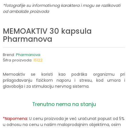
*fotografije su informativnog karaktera i mogu se razlikovati
od ambalaže proizvoda
MEMOAKTIV 30 kapsula
Pharmanova
Brend:
Pharmanova
Šifra proizvoda:
15122
Memoaktiv se koristi kao podrška organizmu pri
prilagođavanju fizičkom naporu i stresu, kod umora i
glavobolja i za stimulaciju nervnog sistema.
Trenutno nema na stanju
*Napomena:
U cenu proizvoda je već uračunat popust od 5%
u odnosu na cenu u našim maloprodajnim objektima, osim