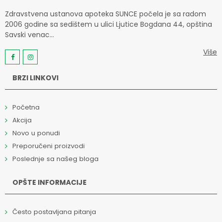
Zdravstvena ustanova apoteka SUNCE počela je sa radom
2006 godine sa sedištem u ulici Ljutice Bogdana 44, opština
Savski venac...
Više
BRZI LINKOVI
Početna
Akcija
Novo u ponudi
Preporučeni proizvodi
Poslednje sa našeg bloga
OPŠTE INFORMACIJE
Često postavljana pitanja