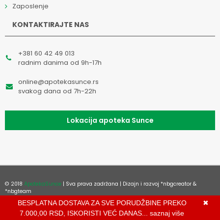
Zaposlenje
KONTAKTIRAJTE NAS
+381 60 42 49 013
radnim danima od 9h-17h
online@apotekasunce.rs
svakog dana od 7h-22h
Lokacija apoteka Sunce
© 2018
ApotekaSunce
| Sva prava zadržana | Dizajn i razvoj
*nbgcreator
&
*nbgteam
Izdrada Internet prodavnice
,
Izrada sajta
,
Izrada mobilnih aplikacija
i
SEO
BESPLATNA DOSTAVA ZA SVE PORUDŽBINE PREKO
✖
optimizacija sajta
7.000,00 RSD, ISKORISTI VEĆ DANAS...
saznaj više