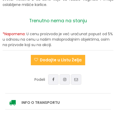
oslabljene mišiće karlice.
Trenutno nema na stanju
*Napomena:
U cenu proizvoda je već uračunat popust od 5%
u odnosu na cenu u našim maloprodajnim objektima, osim
na prizvode koji su na akciji.
Dodajte u Listu Želja
Podeli
INFO
O TRANSPORTU