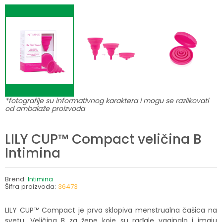
*fotografije su informativnog karaktera i mogu se razlikovati
od ambalaže proizvoda
LILY CUP™ Compact veličina B
Intimina
Brend:
Intimina
Šifra proizvoda:
36473
LILY CUP™ Compact je prva sklopiva menstrualna čašica na
svetu. Veličina B za žene koje su rađale vaginalo i imaju