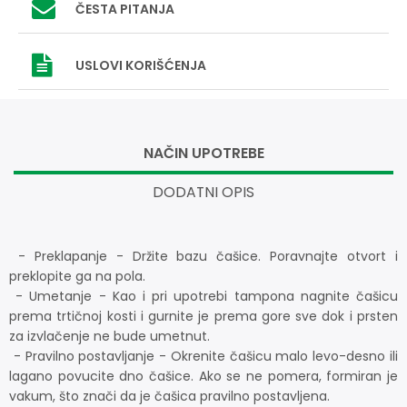
ČESTA PITANJA
USLOVI
KORIŠĆENJA
NAČIN UPOTREBE
DODATNI OPIS
- Preklapanje - Držite bazu čašice. Poravnajte otvort i
preklopite ga na pola.
- Umetanje - Kao i pri upotrebi tampona nagnite čašicu
prema trtičnoj kosti i gurnite je prema gore sve dok i prsten
za izvlačenje ne bude umetnut.
- Pravilno postavljanje - Okrenite čašicu malo levo-desno ili
lagano povucite dno čašice. Ako se ne pomera, formiran je
vakum, što znači da je čašica pravilno postavljena.