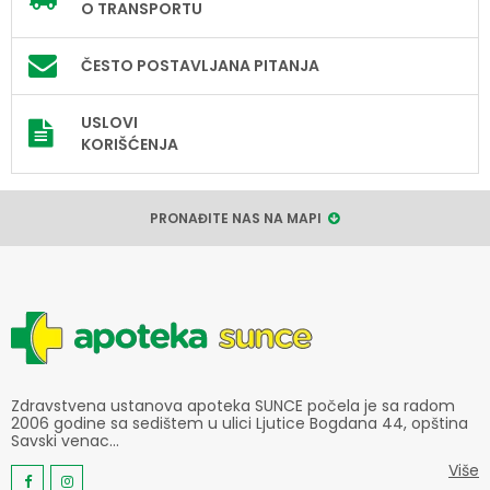
O TRANSPORTU
ČESTO POSTAVLJANA PITANJA
USLOVI
KORIŠĆENJA
PRONAĐITE NAS NA MAPI
Zdravstvena ustanova apoteka SUNCE počela je sa radom
2006 godine sa sedištem u ulici Ljutice Bogdana 44, opština
Savski venac...
Više