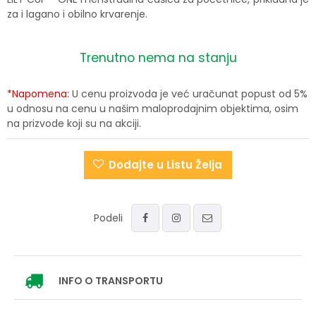
za i lagano i obilno krvarenje.
Trenutno nema na stanju
*Napomena:
U cenu proizvoda je već uračunat popust od 5%
u odnosu na cenu u našim maloprodajnim objektima, osim
na prizvode koji su na akciji.
Dodajte u Listu Želja
Podeli
INFO
O TRANSPORTU