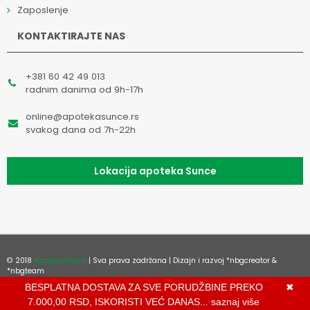
Zaposlenje
KONTAKTIRAJTE NAS
+381 60 42 49 013
radnim danima od 9h-17h
online@apotekasunce.rs
svakog dana od 7h-22h
Lokacija apoteka Sunce
© 2018
ApotekaSunce
| Sva prava zadržana | Dizajn i razvoj
*nbgcreator
&
*nbgteam
Izdrada Internet prodavnice
,
Izrada sajta
,
Izrada mobilnih aplikacija
i
SEO
BESPLATNA DOSTAVA ZA SVE PORUDŽBINE PREKO
✖
optimizacija sajta
7.000,00 RSD, ISKORISTI VEĆ DANAS...
saznaj više