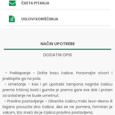
ČESTA PITANJA
USLOVI
KORIŠĆENJA
NAČIN UPOTREBE
DODATNI OPIS
- Preklapanje - Držite bazu čašice. Poravnajte otvort i
preklopite ga na pola.
- Umetanje - Kao i pri upotrebi tampona nagnite čašicu
prema trtičnoj kosti i gurnite je prema gore sve dok i prsten
za izvlačenje ne bude umetnut.
- Pravilno postavljanje - Okrenite čašicu malo levo-desno ili
lagano povucite dno čašice. Ako se ne pomera, formiran je
vakum, što znači da je čašica pravilno postavljena.