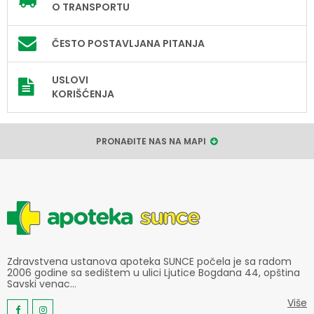
O TRANSPORTU
ČESTO POSTAVLJANA PITANJA
USLOVI
KORIŠĆENJA
PRONAĐITE NAS NA MAPI
Zdravstvena ustanova apoteka SUNCE počela je sa radom
2006 godine sa sedištem u ulici Ljutice Bogdana 44, opština
Savski venac...
Više