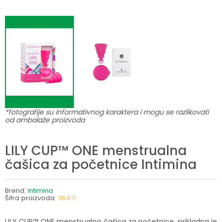
*fotografije su informativnog karaktera i mogu se razlikovati
od ambalaže proizvoda
LILY CUP™ ONE menstrualna
čašica za početnice Intimina
Brend:
Intimina
Šifra proizvoda:
36471
LILY CUP™ ONE menstrualna čašica za početnice, prikladna je