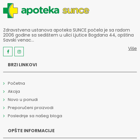
Zdravstvena ustanova apoteka SUNCE počela je sa radom
2006 godine sa sedištem u ulici Ljutice Bogdana 44, opština
Savski venac...
Više
BRZI LINKOVI
Početna
Akcija
Novo u ponudi
Preporučeni proizvodi
Poslednje sa našeg bloga
OPŠTE INFORMACIJE