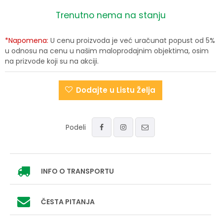
Trenutno nema na stanju
*Napomena:
U cenu proizvoda je već uračunat popust od 5%
u odnosu na cenu u našim maloprodajnim objektima, osim
na prizvode koji su na akciji.
Dodajte u Listu Želja
Podeli
INFO
O TRANSPORTU
ČESTA PITANJA