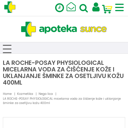
LA ROCHE-POSAY PHYSIOLOGICAL
MICELARNA VODA ZA ČIŠĆENJE KOŽE I
UKLANJANJE ŠMINKE ZA OSETLJIVU KOŽU
400ML
Home
Kozmetika
Nega lica
LA ROCHE-POSAY PHYSIOLOGICAL micelarna voda za čišćenje kože i uklanjanje
šminke za osetljivu kožu 400ml