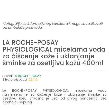
*fotografije su informativnog karaktera i mogu se razlikovati
od ambalaže proizvoda
LA ROCHE-POSAY
PHYSIOLOGICAL micelarna voda
za čišćenje kože i uklanjanje
šminke za osetljivu kožu 400ml
Brend:
LA ROCHE-POSAY
Šifra proizvoda:
22412
LA ROCHE-POSAY PHYSIOLOGICAL micelarna voda
namenjena je za čišćenje kože i uklanjanje šminke za
osetljivu kožu. Efikasna je već od prvog nanošenja. Bez
alkohola i sapuna.