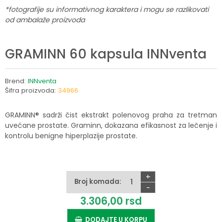
*fotografije su informativnog karaktera i mogu se razlikovati
od ambalaže proizvoda
GRAMINN 60 kapsula INNventa
Brend:
INNventa
Šifra proizvoda:
34966
GRAMINN® sadrži čist ekstrakt polenovog praha za tretman
uvećane prostate. Graminn, dokazana efikasnost za lečenje i
kontrolu benigne hiperplazije prostate.
+
Broj komada:
-
3.306,
00
rsd
DODAJTE U KORPU