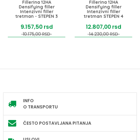
Fillerina 12HA
Fillerina 12HA
Densifying filler
Densifying filler
Intenzivni filler
Intenzivni filler
tretman - STEPEN 3
tretman STEPEN 4
9.157,
50
rsd
12.807,
00
rsd
10.175,
00
RSD
14.230,
00
RSD
INFO
O TRANSPORTU
ČESTO POSTAVLJANA PITANJA
USLOVI