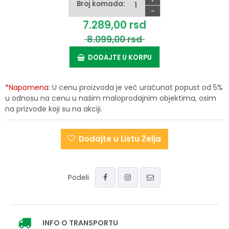
Broj komada:
-
7.289,
00
rsd
8.099,
00
rsd
DODAJTE U KORPU
*Napomena:
U cenu proizvoda je već uračunat popust od 5%
u odnosu na cenu u našim maloprodajnim objektima, osim
na prizvode koji su na akciji.
Dodajte u Listu Želja
Podeli
INFO
O TRANSPORTU