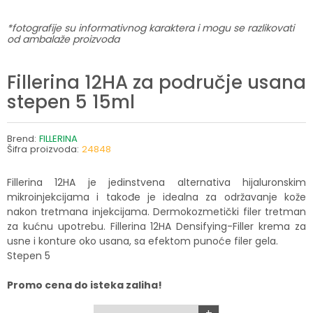
*fotografije su informativnog karaktera i mogu se razlikovati
od ambalaže proizvoda
Fillerina 12HA za područje usana
stepen 5 15ml
Brend:
FILLERINA
Šifra proizvoda:
24848
Fillerina 12HA je jedinstvena alternativa hijaluronskim
mikroinjekcijama i takođe je idealna za održavanje kože
nakon tretmana injekcijama. Dermokozmetički filer tretman
za kućnu upotrebu. Fillerina 12HA Densifying-Filler krema za
usne i konture oko usana, sa efektom punoće filer gela.
Stepen 5
Promo cena do isteka zaliha!
+