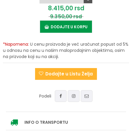
-
8.415,
00
rsd
9.350,
00
rsd
DODAJTE U KORPU
*Napomena:
U cenu proizvoda je već uračunat popust od 5%
u odnosu na cenu u našim maloprodajnim objektima, osim
na prizvode koji su na akciji.
Dodajte u Listu Želja
Podeli
INFO
O TRANSPORTU