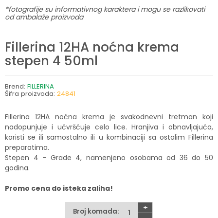
*fotografije su informativnog karaktera i mogu se razlikovati
od ambalaže proizvoda
Fillerina 12HA noćna krema
stepen 4 50ml
Brend:
FILLERINA
Šifra proizvoda:
24841
Fillerina 12HA noćna krema je svakodnevni tretman koji
nadopunjuje i učvršćuje celo lice. Hranjiva i obnavljajuća,
koristi se ili samostalno ili u kombinaciji sa ostalim Fillerina
preparatima.
Stepen 4 - Grade 4, namenjeno osobama od 36 do 50
godina.
Promo cena do isteka zaliha!
+
Broj komada: