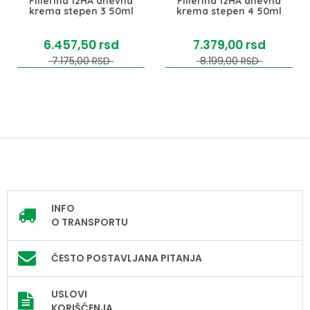
Fillerina 12HA dnevna
Fillerina 12HA dnevna
krema stepen 3 50ml
krema stepen 4 50ml
6.457,
50
rsd
7.379,
00
rsd
7.175,
00
RSD
8.199,
00
RSD
INFO
O TRANSPORTU
ČESTO POSTAVLJANA PITANJA
USLOVI
KORIŠĆENJA