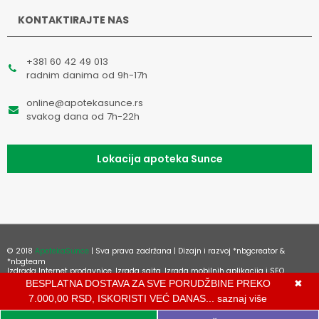
KONTAKTIRAJTE NAS
+381 60 42 49 013
radnim danima od 9h-17h
online@apotekasunce.rs
svakog dana od 7h-22h
Lokacija apoteka Sunce
© 2018
ApotekaSunce
| Sva prava zadržana | Dizajn i razvoj
*nbgcreator
&
*nbgteam
Izdrada Internet prodavnice
,
Izrada sajta
,
Izrada mobilnih aplikacija
i
SEO
optimizacija sajta
BESPLATNA DOSTAVA ZA SVE PORUDŽBINE PREKO
✖
7.000,00 RSD, ISKORISTI VEĆ DANAS...
saznaj više