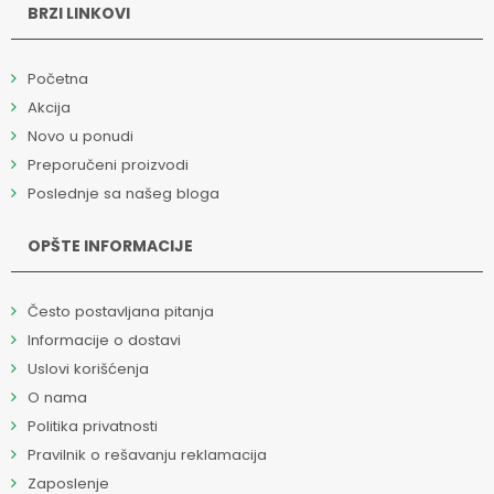
BRZI LINKOVI
Početna
Akcija
Novo u ponudi
Preporučeni proizvodi
Poslednje sa našeg bloga
OPŠTE INFORMACIJE
Često postavljana pitanja
Informacije o dostavi
Uslovi korišćenja
O nama
Politika privatnosti
Pravilnik o rešavanju reklamacija
Zaposlenje