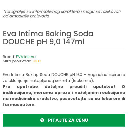
*fotografije su informativnog karaktera i mogu se razlikovati
od ambalaže proizvoda
Eva Intima Baking Soda
DOUCHE pH 9,0 147ml
Brend:
EVA intima
Šifra proizvoda:
M32
Eva Intima Baking Soda DOUCHE pH 9,0 - Vaginalno ispiranje
za uklanjanje nakupljenog sekreta (leukoreje).
Pre upotrebe detaljno proučiti uputstvo! O
indikacijama, merama opreza i neželjenim reakcijama
na medicinsko sredstvo, posavetujte se sa lekarom ili
farmaceutom.
PITAJTE ZA CENU