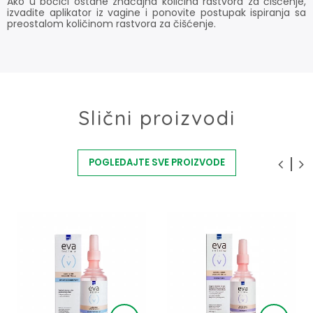
Ako u bočici ostane značajna količina rastvora za čišćenje,
izvadite aplikator iz vagine i ponovite postupak ispiranja sa
preostalom količinom rastvora za čišćenje.
Slični proizvodi
POGLEDAJTE SVE PROIZVODE