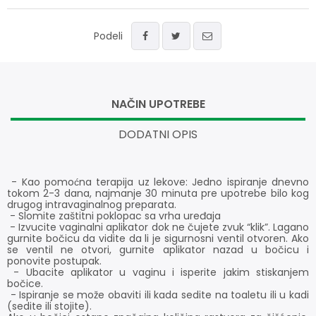
Podeli
NAČIN UPOTREBE
DODATNI OPIS
- Kao pomoćna terapija uz lekove: Jedno ispiranje dnevno
tokom 2-3 dana, najmanje 30 minuta pre upotrebe bilo kog
drugog intravaginalnog preparata.
- Slomite zaštitni poklopac sa vrha uređaja
- Izvucite vaginalni aplikator dok ne čujete zvuk “klik”. Lagano
gurnite bočicu da vidite da li je sigurnosni ventil otvoren. Ako
se ventil ne otvori, gurnite aplikator nazad u bočicu i
ponovite postupak.
- Ubacite aplikator u vaginu i isperite jakim stiskanjem
bočice.
- Ispiranje se može obaviti ili kada sedite na toaletu ili u kadi
(sedite ili stojite).