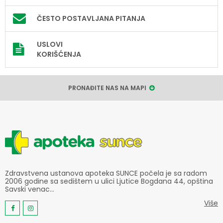
ČESTO POSTAVLJANA PITANJA
USLOVI
KORIŠĆENJA
PRONAĐITE NAS NA MAPI
Zdravstvena ustanova apoteka SUNCE počela je sa radom
2006 godine sa sedištem u ulici Ljutice Bogdana 44, opština
Savski venac...
Više