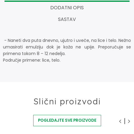
DODATNI OPIS
SASTAV
- Naneti dva puta dnevno, ujutro i uveče, na lice i telo. Nežno
umasirati emulziju dok je koža ne upije. Preporučuje se
primena tokom 8 – 12 nedelja.
Područje primene: lice, telo.
Slični proizvodi
POGLEDAJTE SVE PROIZVODE