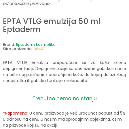
od ambalaže proizvoda
EPTA VTLG emulzija 50 ml
Eptaderm
Brend:
Eptaderm kozmetika
Šifra proizvoda:
36402
EPTA VTLG emulzija preporučuje se za kožu sklonu
depigmentaciji. Depigmentacije su obeležene gubitkom boje
na oštro ograničenim područjima kože, do kojeg dolazi zbog
nedostatka ili gubitka funkcije melanocita.
Trenutno nema na stanju
*Napomena:
U cenu proizvoda je već uračunat popust od 5%
u odnosu na cenu u našim maloprodajnim objektima, osim
na prizvode koji su na akciji.