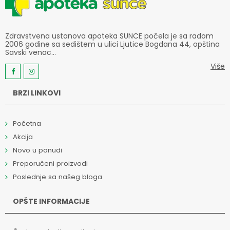
Zdravstvena ustanova apoteka SUNCE počela je sa radom
2006 godine sa sedištem u ulici Ljutice Bogdana 44, opština
Savski venac...
Više
BRZI LINKOVI
Početna
Akcija
Novo u ponudi
Preporučeni proizvodi
Poslednje sa našeg bloga
OPŠTE INFORMACIJE