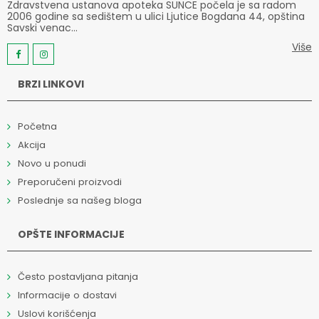
Zdravstvena ustanova apoteka SUNCE počela je sa radom
2006 godine sa sedištem u ulici Ljutice Bogdana 44, opština
Savski venac...
Više
BRZI LINKOVI
Početna
Akcija
Novo u ponudi
Preporučeni proizvodi
Poslednje sa našeg bloga
OPŠTE INFORMACIJE
Često postavljana pitanja
Informacije o dostavi
Uslovi korišćenja