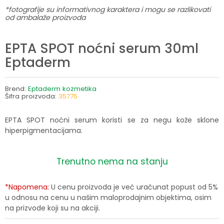
*fotografije su informativnog karaktera i mogu se razlikovati
od ambalaže proizvoda
EPTA SPOT noćni serum 30ml
Eptaderm
Brend:
Eptaderm kozmetika
Šifra proizvoda:
35775
EPTA SPOT noćni serum koristi se za negu kože sklone
hiperpigmentacijama.
Trenutno nema na stanju
*Napomena:
U cenu proizvoda je već uračunat popust od 5%
u odnosu na cenu u našim maloprodajnim objektima, osim
na prizvode koji su na akciji.