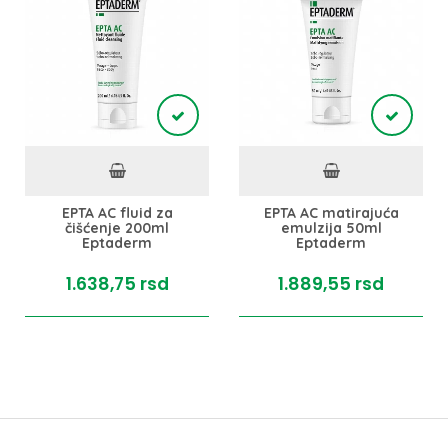
EPTA AC fluid za
EPTA AC matirajuća
čišćenje 200ml
emulzija 50ml
Eptaderm
Eptaderm
1.638,
75
rsd
1.889,
55
rsd