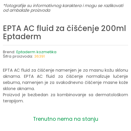
*fotografije su informativnog karaktera i mogu se razlikovati
od ambalaže proizvoda
EPTA AC fluid za čišćenje 200ml
Eptaderm
Brend:
Eptaderm kozmetika
Šifra proizvoda:
36391
EPTA AC fluid za čišćenje namenjen je za masnu kožu sklonu
aknama. EPTA AC fluid za čišćenje normalizuje lučenje
sebuma, namenjen je za svakodnevno čišćenje masne kože
sklone aknama.
Proizvod je bezbedan za kombinovanje sa dermatološkom
terapijom.
Trenutno nema na stanju