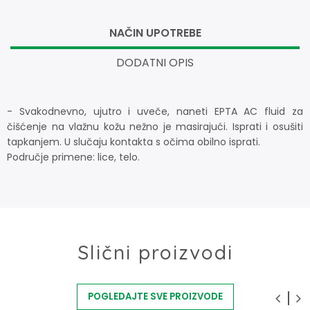
NAČIN UPOTREBE
DODATNI OPIS
- Svakodnevno, ujutro i uveče, naneti EPTA AC fluid za
čišćenje na vlažnu kožu nežno je masirajući. Isprati i osušiti
tapkanjem. U slučaju kontakta s očima obilno isprati.
Područje primene: lice, telo.
Slični proizvodi
POGLEDAJTE SVE PROIZVODE