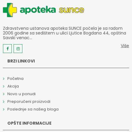
Zdravstvena ustanova apoteka SUNCE počela je sa radom
2006 godine sa sedištem u ulici Ljutice Bogdana 44, opština
Savski venac...
Više
BRZI LINKOVI
Početna
Akcija
Novo u ponudi
Preporučeni proizvodi
Poslednje sa našeg bloga
OPŠTE INFORMACIJE