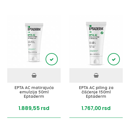
EPTA AC matirajuća
EPTA AC piling za
emulzija 50ml
čišćenje 150ml
Eptaderm
Eptaderm
1.889,
55
rsd
1.767,
00
rsd