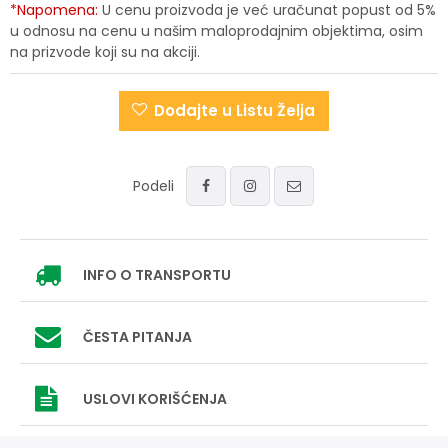
*Napomena:
U cenu proizvoda je već uračunat popust od 5%
u odnosu na cenu u našim maloprodajnim objektima, osim
na prizvode koji su na akciji.
Dodajte u Listu Želja
Podeli
INFO
O TRANSPORTU
ČESTA PITANJA
USLOVI
KORIŠĆENJA