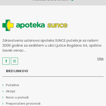
Zdravstvena ustanova apoteka SUNCE počela je sa radom
2006 godine sa sedištem u ulici Ljutice Bogdana 44, opština
Savski venac...
Više
BRZI LINKOVI
Početna
Akcija
Novo u ponudi
Preporučeni proizvodi