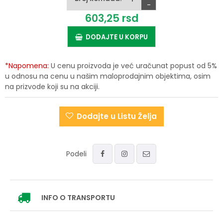
-
603,
25
rsd
DODAJTE U KORPU
*Napomena:
U cenu proizvoda je već uračunat popust od 5%
u odnosu na cenu u našim maloprodajnim objektima, osim
na prizvode koji su na akciji.
Dodajte u Listu Želja
Podeli
INFO
O TRANSPORTU