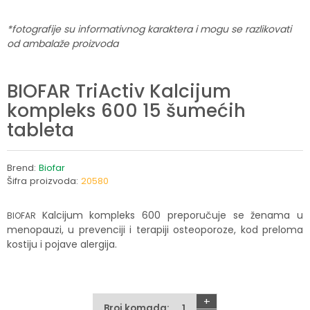
*fotografije su informativnog karaktera i mogu se razlikovati
od ambalaže proizvoda
BIOFAR TriActiv Kalcijum
kompleks 600 15 šumećih
tableta
Brend:
Biofar
Šifra proizvoda:
20580
Kalcijum kompleks 600 preporučuje se ženama u
BIOFAR
menopauzi, u prevenciji i terapiji osteoporoze, kod preloma
kostiju i pojave alergija.
+
Broj komada: