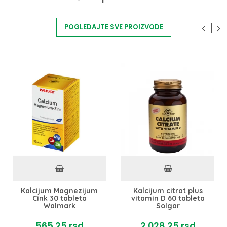
POGLEDAJTE SVE PROIZVODE
Kalcijum Magnezijum
Kalcijum citrat plus
Cink 30 tableta
vitamin D 60 tableta
Walmark
Solgar
565,
25
rsd
2.028,
25
rsd