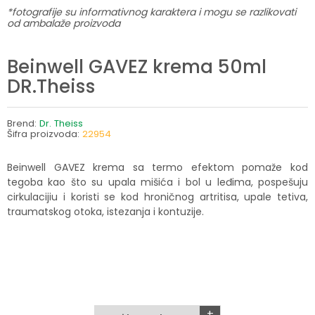
*fotografije su informativnog karaktera i mogu se razlikovati
od ambalaže proizvoda
Beinwell GAVEZ krema 50ml
DR.Theiss
Brend:
Dr. Theiss
Šifra proizvoda:
22954
Beinwell GAVEZ krema sa termo efektom pomaže kod
tegoba kao što su upala mišića i bol u leđima, pospešuju
cirkulacijiu i koristi se kod hroničnog artritisa, upale tetiva,
traumatskog otoka, istezanja i kontuzije.
+