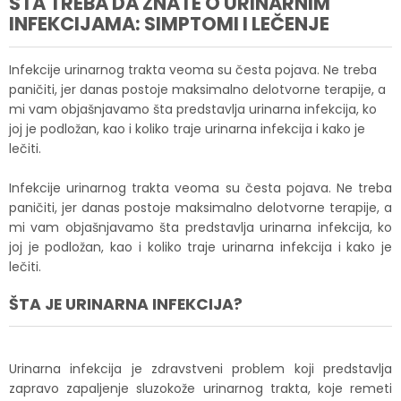
ŠTA TREBA DA ZNATE O URINARNIM
INFEKCIJAMA: SIMPTOMI I LEČENJE
Infekcije urinarnog trakta veoma su česta pojava. Ne treba
paničiti, jer danas postoje maksimalno delotvorne terapije, a
mi vam objašnjavamo šta predstavlja urinarna infekcija, ko
joj je podložan, kao i koliko traje urinarna infekcija i kako je
lečiti.
Infekcije urinarnog trakta veoma su česta pojava. Ne treba
paničiti, jer danas postoje maksimalno delotvorne terapije, a
mi vam objašnjavamo šta predstavlja urinarna infekcija, ko
joj je podložan, kao i koliko traje urinarna infekcija i kako je
lečiti.
ŠTA JE URINARNA INFEKCIJA?
Urinarna infekcija je zdravstveni problem koji predstavlja
zapravo zapaljenje sluzokože urinarnog trakta, koje remeti