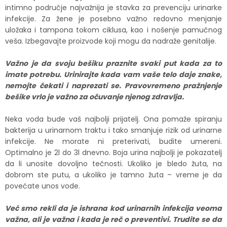
intimno područje najvažnija je stavka za prevenciju urinarke
infekcije. Za žene je posebno važno redovno menjanje
uložaka i tampona tokom ciklusa, kao i nošenje pamučnog
veša. Izbegavajte proizvode koji mogu da nadraže genitalije.
Važno je da svoju bešiku praznite svaki put kada za to
imate potrebu. Urinirajte kada vam vaše telo daje znake,
nemojte čekati i naprezati se. Pravovremeno pražnjenje
bešike vrlo je važno za očuvanje njenog zdravlja.
Neka voda bude vaš najbolji prijatelj. Ona pomaže spiranju
bakterija u urinarnom traktu i tako smanjuje rizik od urinarne
infekcije. Ne morate ni preterivati, budite umereni.
Optimalno je 2l do 3l dnevno. Boja urina najbolji je pokazatelj
da li unosite dovoljno tečnosti. Ukoliko je bledo žuta, na
dobrom ste putu, a ukoliko je tamno žuta – vreme je da
povećate unos vode.
Već smo rekli da je ishrana kod urinarnih infekcija veoma
važna, ali je važna i kada je reč o preventivi. Trudite se da