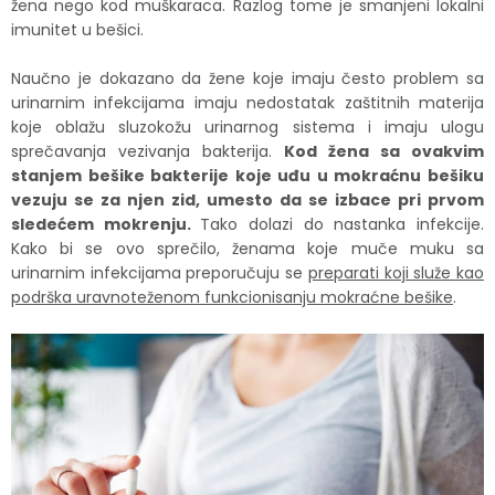
žena nego kod muškaraca. Razlog tome je smanjeni lokalni
imunitet u bešici.
Naučno je dokazano da žene koje imaju često problem sa
urinarnim infekcijama imaju nedostatak zaštitnih materija
koje oblažu sluzokožu urinarnog sistema i imaju ulogu
sprečavanja vezivanja bakterija.
Kod žena sa ovakvim
stanjem bešike bakterije koje uđu u mokraćnu bešiku
vezuju se za njen zid, umesto da se izbace pri prvom
sledećem mokrenju.
Tako dolazi do nastanka infekcije.
Kako bi se ovo sprečilo, ženama koje muče muku sa
urinarnim infekcijama preporučuju se
preparati koji služe kao
podrška uravnoteženom funkcionisanju mokraćne bešike
.