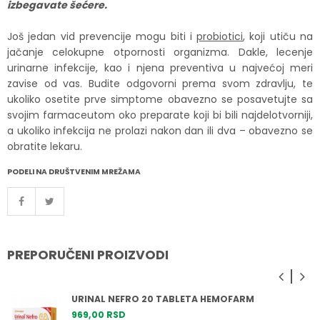
izbegavate šećere.
Još jedan vid prevencije mogu biti i
probiotici
, koji utiču na
jačanje celokupne otpornosti organizma. Dakle, lecenje
urinarne infekcije, kao i njena preventiva u najvećoj meri
zavise od vas. Budite odgovorni prema svom zdravlju, te
ukoliko osetite prve simptome obavezno se posavetujte sa
svojim farmaceutom oko preparate koji bi bili najdelotvorniji,
a ukoliko infekcija ne prolazi nakon dan ili dva – obavezno se
obratite lekaru.
PODELI NA DRUŠTVENIM MREŽAMA
PREPORUČENI PROIZVODI
URINAL NEFRO 20 TABLETA HEMOFARM
969,
00
RSD