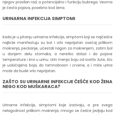
njegov pravilan rad, a potencijalno i funkciju bubrega. Veoma
je česta pojava, posebno kod žena.
URINARNA INFEKCIJA SIMPTOMI
Kada je u pitanju urinarna infekcija, simptomi koji se najčešće
najbrže manifestuju su bol i vrlo neprijatan osećaj prilikom
mokrenja, peckanje, učestali nagon za mokrenjem, zatim bol
u donjem delu stomaka, a neretko dolazi i do pojave
temperature i krvi u urinu. Urin menja boju od svetlo žute, što
je uobičajena boja, do tamnobraon i crvene, a i miris urina
može da bude vrlo neprijatan.
ZAŠTO SU URINARNE INFEKCIJE ČEŠĆE KOD ŽENA
NEGO KOD MUŠKARACA?
Urinarne infekcije, simptomi koje izazivaju, a pre svega
nelagodnost prilikom mokrenja, mnogo se češće javljaju kod