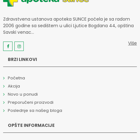
Zdravstvena ustanova apoteka SUNCE počela je sa radom
2006 godine sa sedištem u ulici Ljutice Bogdana 44, opština
Savski venac...
Više
BRZI LINKOVI
Početna
Akcija
Novo u ponudi
Preporučeni proizvodi
Poslednje sa našeg bloga
OPŠTE INFORMACIJE