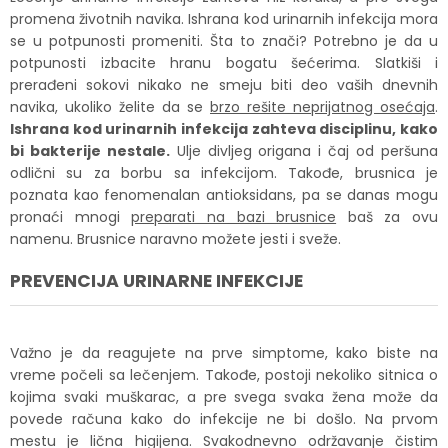
promena životnih navika. Ishrana kod urinarnih infekcija mora
se u potpunosti promeniti. Šta to znači? Potrebno je da u
potpunosti izbacite hranu bogatu šećerima. Slatkiši i
prerađeni sokovi nikako ne smeju biti deo vaših dnevnih
navika, ukoliko želite da se
brzo rešite neprijatnog osećaja
.
Ishrana kod urinarnih infekcija zahteva disciplinu, kako
bi bakterije nestale.
Ulje divljeg origana i čaj od peršuna
odlični su za borbu sa infekcijom. Takođe, brusnica je
poznata kao fenomenalan antioksidans, pa se danas mogu
pronaći mnogi
preparati na bazi brusnice
baš za ovu
namenu. Brusnice naravno možete jesti i sveže.
PREVENCIJA URINARNE INFEKCIJE
Važno je da reagujete na prve simptome, kako biste na
vreme počeli sa lečenjem. Takođe, postoji nekoliko sitnica o
kojima svaki muškarac, a pre svega svaka žena može da
povede računa kako do infekcije ne bi došlo. Na prvom
mestu je lična higijena. Svakodnevno održavanje čistim