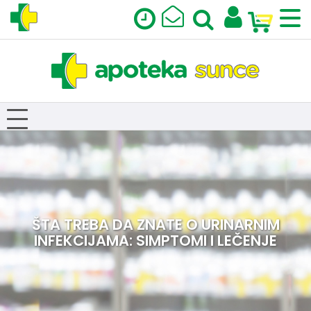
ŠTA TREBA DA ZNATE O URINARNIM
INFEKCIJAMA: SIMPTOMI I LEČENJE