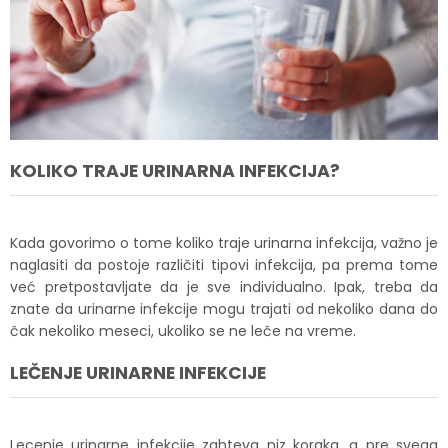
KOLIKO TRAJE URINARNA INFEKCIJA?
Kada govorimo o tome koliko traje urinarna infekcija, važno je
naglasiti da postoje različiti tipovi infekcija, pa prema tome
već pretpostavljate da je sve individualno. Ipak, treba da
znate da urinarne infekcije mogu trajati od nekoliko dana do
čak nekoliko meseci, ukoliko se ne leče na vreme.
LEČENJE URINARNE INFEKCIJE
Lecenje urinarne infekcije zahteva niz koraka, a pre svega