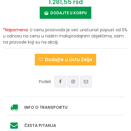
1.281,
55
rsd
DODAJTE U KORPU
*Napomena:
U cenu proizvoda je već uračunat popust od 5%
u odnosu na cenu u našim maloprodajnim objektima, osim
na prizvode koji su na akciji.
Dodajte u Listu Želja
Podeli
INFO
O TRANSPORTU
ČESTA PITANJA