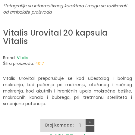
*fotografije su informativnog karaktera i mogu se razlikovati
od ambalaže proizvoda
Vitalis Urovital 20 kapsula
Vitalis
Brend:
Vitalis
Šifra proizvoda:
4017
Vitalis Urovital preporučuje se kod učestalog i bolnog
mokrenja, kod pečenja pri mokrenju, otežanog i noćnog
mokrenja, kod akutnih i hroničnih upala mokraćne bešike,
mokraćnih kanala i bubrega, pri tretmanu steriliteta i
smanjene potencije.
+
Broj komada:
-