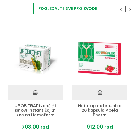
POGLEDAJTE SVE PROIZVODE
UROBITRAT Ivančić i
Naturoplex brusnica
sinovi Instant čaj 21
20 kapsula Abela
kesica Hemofarm
Pharm
703,
00
rsd
912,
00
rsd