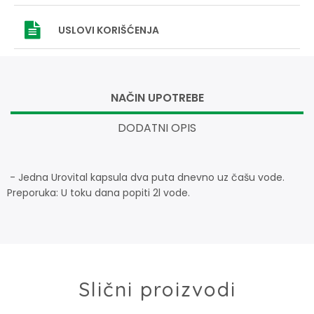
USLOVI
KORIŠĆENJA
NAČIN UPOTREBE
DODATNI OPIS
- Jedna Urovital kapsula dva puta dnevno uz čašu vode.
Preporuka: U toku dana popiti 2l vode.
Slični proizvodi