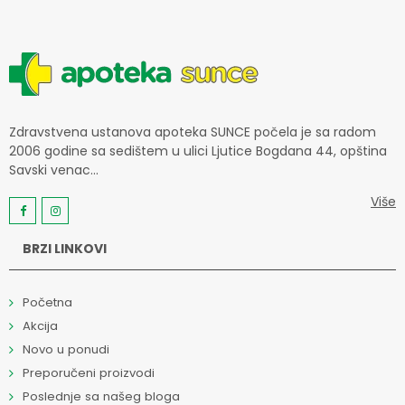
Zdravstvena ustanova apoteka SUNCE počela je sa radom
2006 godine sa sedištem u ulici Ljutice Bogdana 44, opština
Savski venac...
Više
BRZI LINKOVI
Početna
Akcija
Novo u ponudi
Preporučeni proizvodi
Poslednje sa našeg bloga