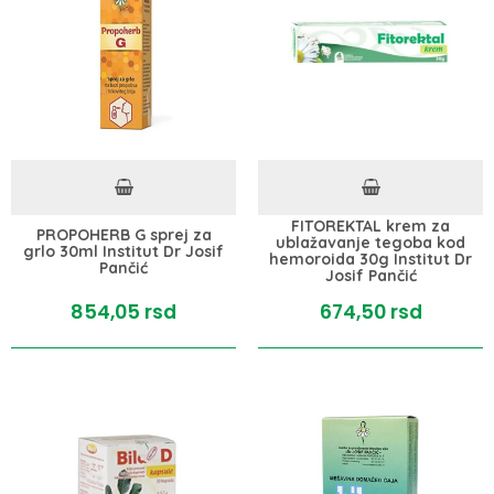
FITOREKTAL krem za
PROPOHERB G sprej za
ublažavanje tegoba kod
grlo 30ml Institut Dr Josif
hemoroida 30g Institut Dr
Pančić
Josif Pančić
854,
05
rsd
674,
50
rsd