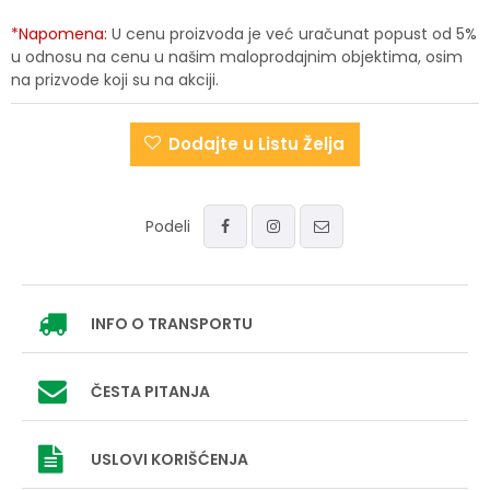
*Napomena:
U cenu proizvoda je već uračunat popust od 5%
u odnosu na cenu u našim maloprodajnim objektima, osim
na prizvode koji su na akciji.
Dodajte u Listu Želja
Podeli
INFO
O TRANSPORTU
ČESTA PITANJA
USLOVI
KORIŠĆENJA