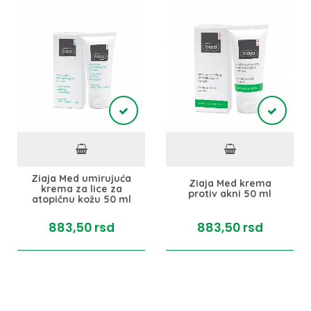
Ziaja Med umirujuća
Ziaja Med krema
krema za lice za
protiv akni 50 ml
atopičnu kožu 50 ml
883,
50
rsd
883,
50
rsd