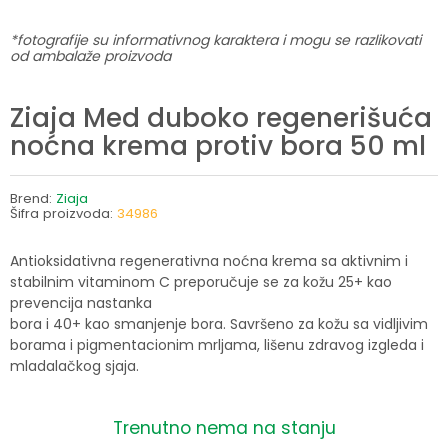
*fotografije su informativnog karaktera i mogu se razlikovati
od ambalaže proizvoda
Ziaja Med duboko regenerišuća
noćna krema protiv bora 50 ml
Brend:
Ziaja
Šifra proizvoda:
34986
Antioksidativna regenerativna noćna krema sa aktivnim i
stabilnim vitaminom C preporučuje se za kožu 25+ kao
prevencija nastanka
bora i 40+ kao smanjenje bora. Savršeno za kožu sa vidljivim
borama i pigmentacionim mrljama, lišenu zdravog izgleda i
mladalačkog sjaja.
Trenutno nema na stanju