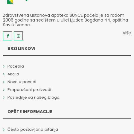
Zdravstvena ustanova apoteka SUNCE počela je sa radom
2006 godine sa sedištem u ulici Ljutice Bogdana 44, opština
Savski venac...
Više
BRZI LINKOVI
Početna
Akcija
Novo u ponudi
Preporučeni proizvodi
Poslednje sa našeg bloga
OPŠTE INFORMACIJE
Često postavljana pitanja