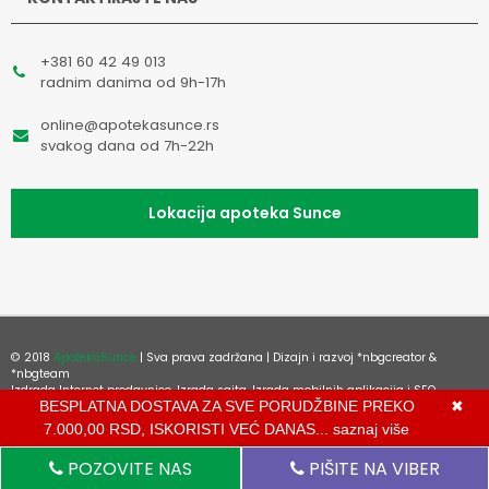
+381 60 42 49 013
radnim danima od 9h-17h
online@apotekasunce.rs
svakog dana od 7h-22h
Lokacija apoteka Sunce
© 2018
ApotekaSunce
| Sva prava zadržana | Dizajn i razvoj
*nbgcreator
&
*nbgteam
Izdrada Internet prodavnice
,
Izrada sajta
,
Izrada mobilnih aplikacija
i
SEO
BESPLATNA DOSTAVA ZA SVE PORUDŽBINE PREKO
✖
optimizacija sajta
7.000,00 RSD, ISKORISTI VEĆ DANAS...
saznaj više
POZOVITE NAS
PIŠITE NA VIBER