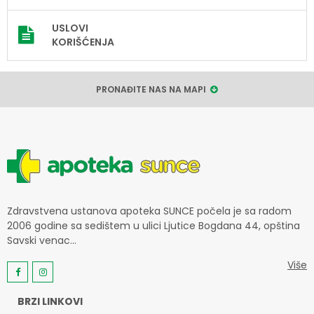
USLOVI
KORIŠĆENJA
PRONAĐITE NAS NA MAPI
Zdravstvena ustanova apoteka SUNCE počela je sa radom
2006 godine sa sedištem u ulici Ljutice Bogdana 44, opština
Savski venac...
Više
BRZI LINKOVI