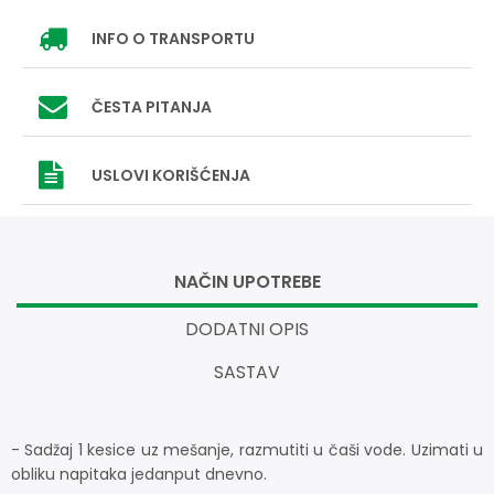
INFO
O TRANSPORTU
ČESTA PITANJA
USLOVI
KORIŠĆENJA
NAČIN UPOTREBE
DODATNI OPIS
SASTAV
- Sadžaj 1 kesice uz mešanje, razmutiti u čaši vode. Uzimati u
obliku napitaka jedanput dnevno.