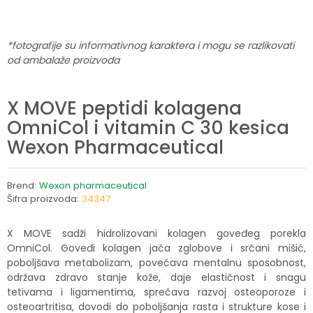
*fotografije su informativnog karaktera i mogu se razlikovati
od ambalaže proizvoda
X MOVE peptidi kolagena
OmniCol i vitamin C 30 kesica
Wexon Pharmaceutical
Brend:
Wexon pharmaceutical
Šifra proizvoda:
34347
X MOVE sadži hidrolizovani kolagen goveđeg porekla
OmniCol. Goveđi kolagen jača zglobove i srčani mišić,
poboljšava metabolizam, povećava mentalnu sposobnost,
održava zdravo stanje kože, daje elastičnost i snagu
tetivama i ligamentima, sprečava razvoj osteoporoze i
osteoartritisa, dovodi do poboljšanja rasta i strukture kose i