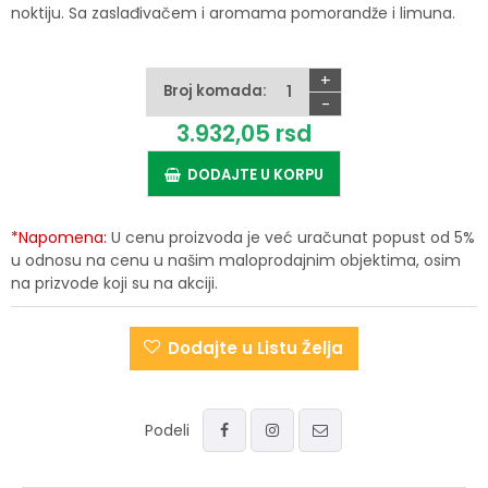
noktiju. Sa zaslađivačem i aromama pomorandže i limuna.
+
Broj komada:
-
3.932,
05
rsd
DODAJTE U KORPU
*Napomena:
U cenu proizvoda je već uračunat popust od 5%
u odnosu na cenu u našim maloprodajnim objektima, osim
na prizvode koji su na akciji.
Dodajte u Listu Želja
Podeli