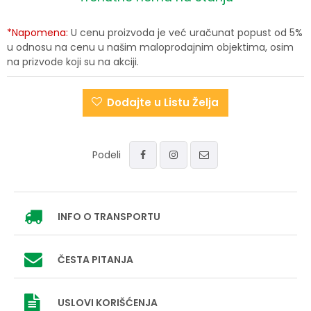
*Napomena:
U cenu proizvoda je već uračunat popust od 5%
u odnosu na cenu u našim maloprodajnim objektima, osim
na prizvode koji su na akciji.
Dodajte u Listu Želja
Podeli
INFO
O TRANSPORTU
ČESTA PITANJA
USLOVI
KORIŠĆENJA