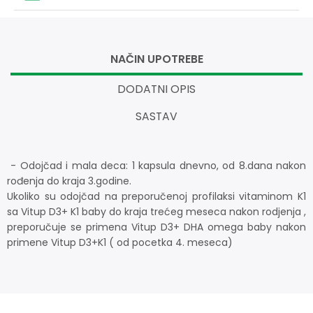
NAČIN UPOTREBE
DODATNI OPIS
SASTAV
- Odojčad i mala deca: 1 kapsula dnevno, od 8.dana nakon
rođenja do kraja 3.godine.
Ukoliko su odojčad na preporučenoj profilaksi vitaminom K1
sa Vitup D3+ K1 baby do kraja trećeg meseca nakon rodjenja ,
preporučuje se primena Vitup D3+ DHA omega baby nakon
primene Vitup D3+K1 ( od pocetka 4. meseca)