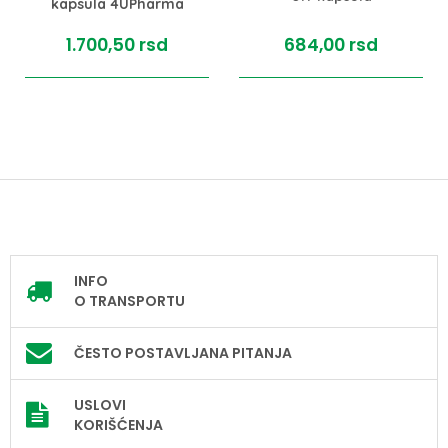
kapsula 4UPharma
1.700,
50
rsd
684,
00
rsd
INFO
O TRANSPORTU
ČESTO POSTAVLJANA PITANJA
USLOVI
KORIŠĆENJA