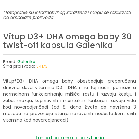
*fotografije su informativnog karaktera i mogu se razlikovati
od ambalaže proizvoda
Vitup D3+ DHA omega baby 30
twist-off kapsula Galenika
Brend:
Galenika
Šifra proizvoda:
34173
Vitup®D3+ DHA omega baby obezbedjuje preporučenu
dnevnu dozu vitamina D3 i DHA i na taj način pomaže u
normalnom funkcionisanju mišića, rastu i razvoju kostiju i
zuba, mozga, kognitivnih i mentalnih funkcija i razvoju vida
kod novorodjenčadi (od 8. dana života do navršena 3
meseca za prevenciju stanja izazavanih nedostatkom ovih
vitamina kod novorodjenčadi).
Trenutno nema na stanju