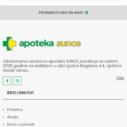
PRONAĐITE NAS NA MAPI
Zdravstvena ustanova apoteka SUNCE počela je sa radom
2006 godine sa sedištem u ulici Ljutice Bogdana 44, opština
Savski venac...
Više
BRZI LINKOVI
Početna
Akcija
Novo u ponudi