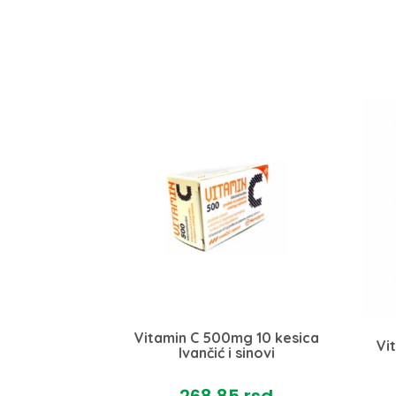
 PLUS B6 30
Vitamin C 500mg 10 kesica
Vi
pharm
Ivančić i sinovi