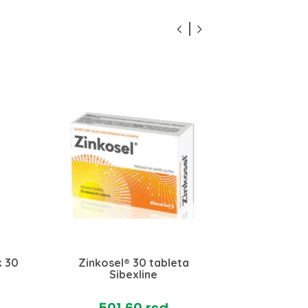
k 30
Zinkosel® 30 tableta
SELEN 10
Sibexline
W