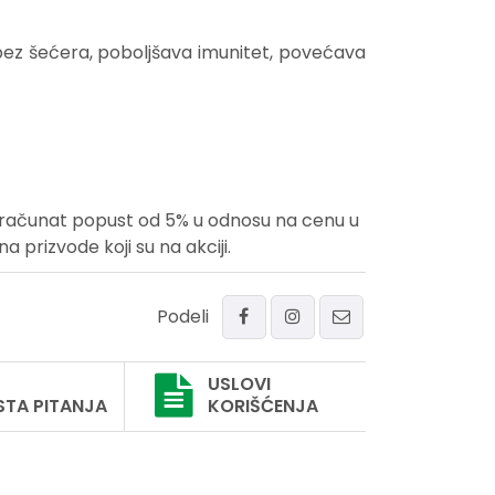
 bez šećera, poboljšava imunitet, povećava
uračunat popust od 5% u odnosu na cenu u
prizvode koji su na akciji.
Podeli
USLOVI
STA PITANJA
KORIŠĆENJA