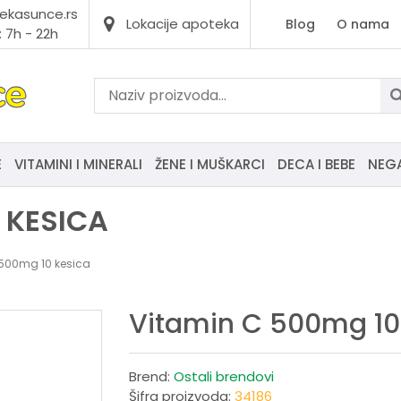
ekasunce.rs
Lokacije apoteka
Blog
O nama
 7h - 22h
E
VITAMINI I MINERALI
ŽENE I MUŠKARCI
DECA I BEBE
NEG
 KESICA
 500mg 10 kesica
Vitamin C 500mg 10
Brend:
Ostali brendovi
Šifra proizvoda:
34186