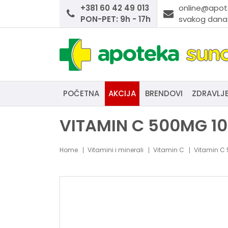
+381 60 42 49 013
online@apot
PON-PET: 9h - 17h
svakog dana:
POČETNA
AKCIJA
BRENDOVI
ZDRAVLJ
VITAMIN C 500MG 10
Home
Vitamini i minerali
Vitamin C
Vitamin C