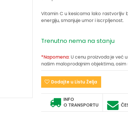
Vitamin C u kesicama lako rastvorljiv
energiju, smanjuje umor i iscrpljenost.
Trenutno nema na stanju
*Napomena:
U cenu proizvoda je već 
našim maloprodajnim objektima, osim na 
Dodajte u Listu Želja
INFO
O TRANSPORTU
ČE