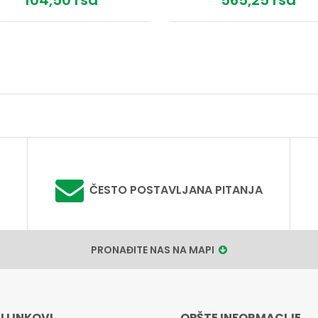
104,
50
rsd
565,
25
rsd
ČESTO POSTAVLJANA PITANJA
PRONAĐITE NAS NA MAPI
I LINKOVI
OPŠTE INFORMACIJE